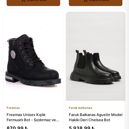
Freemax
Faruk balkanas
Freemax Unisex Kışlık
Faruk Balkanas Agustin Model
Fermuarlı Bot - Sızdırmaz ve
Hakiki Deri Chelsea Bot
Isıtıcı
870,99 ₺
5.938,99 ₺