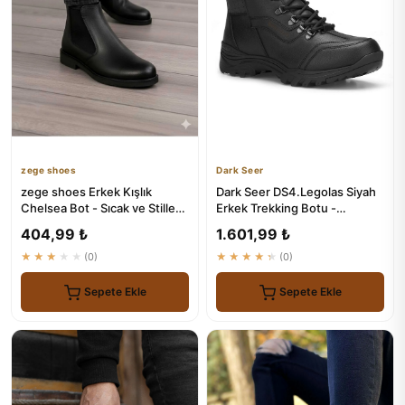
zege shoes
Dark Seer
zege shoes Erkek Kışlık
Dark Seer DS4.Legolas Siyah
Chelsea Bot - Sıcak ve Stille
Erkek Trekking Botu -
Kış Ayakları
Dayanıklı ve Stilsiz
404,99 ₺
1.601,99 ₺
★★★★★
(0)
★★★★★
(0)
Sepete Ekle
Sepete Ekle