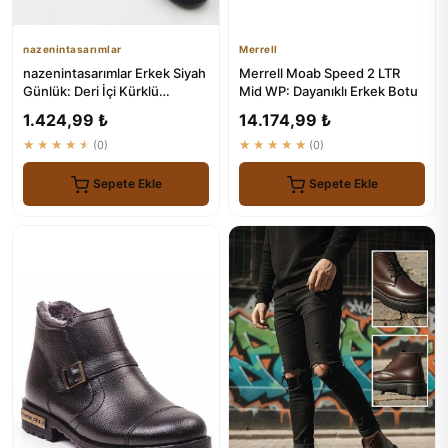
nazenintasarımlar
Merrell
nazenintasarımlar Erkek Siyah
Merrell Moab Speed 2 LTR
Günlük: Deri İçi Kürklü
Mid WP: Dayanıklı Erkek Botu
Fermuarlı Model
1.424,99 ₺
14.174,99 ₺
★★★★★
(0)
★★★★★
(0)
Sepete Ekle
Sepete Ekle