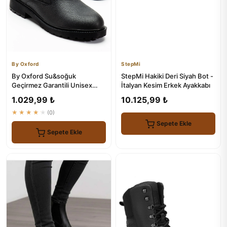
By Oxford
StepMi
By Oxford Su&soğuk
StepMi Hakiki Deri Siyah Bot -
Geçirmez Garantili Unisex
İtalyan Kesim Erkek Ayakkabı
Kışlık Fermuarlı Bot
1.029,99 ₺
10.125,99 ₺
★★★★★
(0)
Sepete Ekle
Sepete Ekle