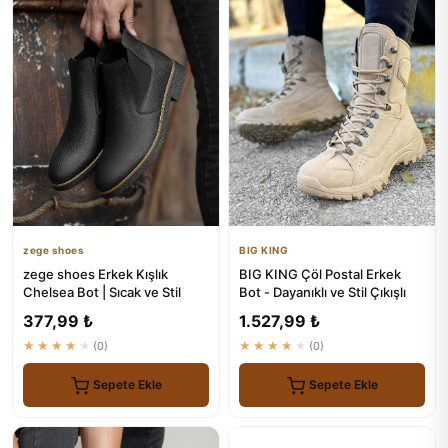
zege shoes
BIG KING
zege shoes Erkek Kışlık
BIG KING Çöl Postal Erkek
Chelsea Bot | Sıcak ve Stil
Bot - Dayanıklı ve Stil Çıkışlı
377,99 ₺
1.527,99 ₺
★★★★★
(0)
★★★★★
(0)
Sepete Ekle
Sepete Ekle