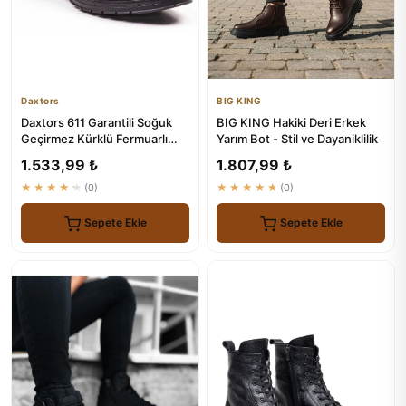
Daxtors
BIG KING
Daxtors 611 Garantili Soğuk
BIG KING Hakiki Deri Erkek
Geçirmez Kürklü Fermuarlı
Yarım Bot - Stil ve Dayaniklilik
Bot
1.533,99 ₺
1.807,99 ₺
★★★★★
(0)
★★★★★
(0)
Sepete Ekle
Sepete Ekle