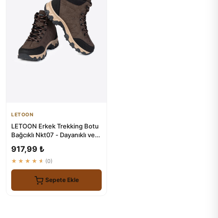
LETOON
LETOON Erkek Trekking Botu
Bağcıklı Nkt07 - Dayanıklı ve
Konforlu Yürüyüş Aya...
917,99 ₺
★★★★★
(0)
Sepete Ekle