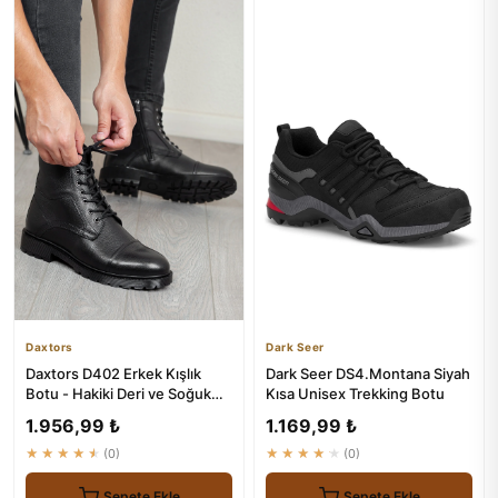
Daxtors
Dark Seer
Daxtors D402 Erkek Kışlık
Dark Seer DS4.Montana Siyah
Botu - Hakiki Deri ve Soğuk
Kısa Unisex Trekking Botu
Geçirmez
1.956,99 ₺
1.169,99 ₺
★★★★★
(0)
★★★★★
(0)
Sepete Ekle
Sepete Ekle