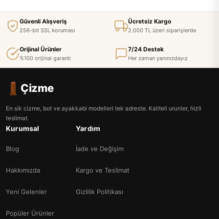
Güvenli Alışveriş
Ücretsiz Kargo
256-bit SSL koruması
2.000 TL üzeri siparişlerde
Orijinal Ürünler
7/24 Destek
%100 orijinal garanti
Her zaman yanınızdayız
Çizme
En sik cizme, bot ve ayakkabi modelleri tek adreste. Kaliteli urunler, hizli
teslimat.
Kurumsal
Yardım
Blog
İade ve Değişim
Hakkımızda
Kargo ve Teslimat
Yeni Gelenler
Gizlilik Politikası
Popüler Ürünler