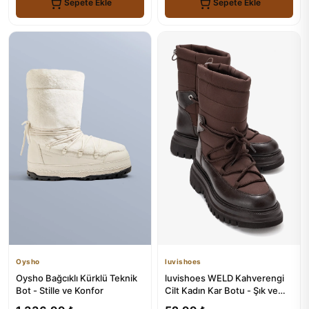
Sepete Ekle
Sepete Ekle
Oysho
luvishoes
Oysho Bağcıklı Kürklü Teknik
luvishoes WELD Kahverengi
Bot - Stille ve Konfor
Cilt Kadın Kar Botu - Şık ve
Konforlu Kış Ayaklıkları