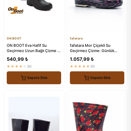
ON BOOT
fafatara
ON BOOT Eva Hafif Su
fafatara Mor Çiçekli Su
Geçirmez Uzun Bağlı Çizme -
Geçirmez Çizme: Günlük
2005 Model
Yağmur ve Bahçe Çözümü
540,99 ₺
1.057,99 ₺
★★★★★
(0)
★★★★★
(0)
Sepete Ekle
Sepete Ekle