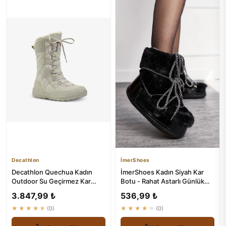
Decathlon
İmerShoes
Decathlon Quechua Kadın
İmerShoes Kadın Siyah Kar
Outdoor Su Geçirmez Kar
Botu - Rahat Astarlı Günlük
Botu - NH500 High
Ayakkabı
3.847,99 ₺
536,99 ₺
★★★★★
(0)
★★★★★
(0)