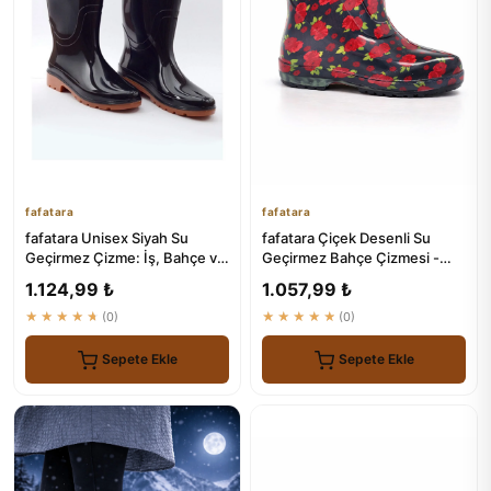
fafatara
fafatara
fafatara Unisex Siyah Su
fafatara Çiçek Desenli Su
Geçirmez Çizme: İş, Bahçe ve
Geçirmez Bahçe Çizmesi -
Yağmur için Ideal
Kaymaz Tabanlı PVC Bot
1.124,99 ₺
1.057,99 ₺
★★★★★
(0)
★★★★★
(0)
Sepete Ekle
Sepete Ekle