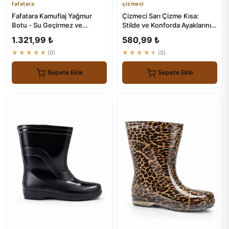
fafatara
çizmeci
Fafatara Kamuflaj Yağmur
Çizmeci Sarı Çizme Kısa:
Botu - Su Geçirmez ve
Stilde ve Konforda Ayaklarınızı
Kaymaz Tabanlı
Koruyun
1.321,99 ₺
580,99 ₺
★★★★★
(0)
★★★★★
(0)
Sepete Ekle
Sepete Ekle