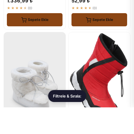
1.336,99 ₺
52,99 ₺
★★★★★
(0)
★★★★★
(0)
Sepete Ekle
Sepete Ekle
Filtrele & Sırala:
Capone Outfitters
Kiko Kids