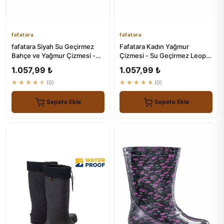
fafatara
fafatara
fafatara Siyah Su Geçirmez
Fafatara Kadın Yağmur
Bahçe ve Yağmur Çizmesi -
Çizmesi - Su Geçirmez Leopar
Günlük Kullanım Botu
Desenli Bot
1.057,99 ₺
1.057,99 ₺
★★★★★
(0)
★★★★★
(0)
Sepete Ekle
Sepete Ekle