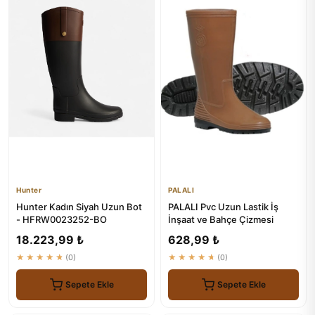
Hunter
PALALI
Hunter Kadın Siyah Uzun Bot
PALALI Pvc Uzun Lastik İş
- HFRW0023252-BO
İnşaat ve Bahçe Çizmesi
18.223,99 ₺
628,99 ₺
★★★★★
(0)
★★★★★
(0)
Sepete Ekle
Sepete Ekle