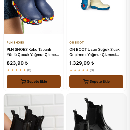
PLN SHOES
ON BOOT
PLN SHOES Koko Tabanlı
ON BOOT Uzun Soğuk Sıcak
Yünlü Çocuk Yağmur Çizmesi
Geçirmez Yağmur Çizmesi
- Renkli Sargılı Su Geçirmez
1001
823,99 ₺
1.329,99 ₺
★★★★★
(0)
★★★★★
(0)
Sepete Ekle
Sepete Ekle