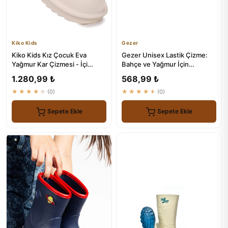
Kiko Kids
Gezer
Kiko Kids Kız Çocuk Eva
Gezer Unisex Lastik Çizme:
Yağmur Kar Çizmesi - İçi
Bahçe ve Yağmur İçin
Kürklü ve Su Geçirmez
Dayanıklı Çizme
1.280,99 ₺
568,99 ₺
★★★★★
(0)
★★★★★
(0)
Sepete Ekle
Sepete Ekle