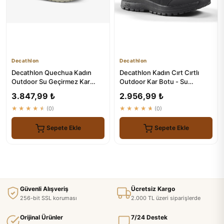
Decathlon
Decathlon
Decathlon Quechua Kadın
Decathlon Kadın Cırt Cırtlı
Outdoor Su Geçirmez Kar
Outdoor Kar Botu - Su
Botu - NH500 High
Geçirmez - Siyah
3.847,99 ₺
2.956,99 ₺
★★★★★
(0)
★★★★★
(0)
Sepete Ekle
Sepete Ekle
Güvenli Alışveriş
Ücretsiz Kargo
256-bit SSL koruması
2.000 TL üzeri siparişlerde
Orijinal Ürünler
7/24 Destek