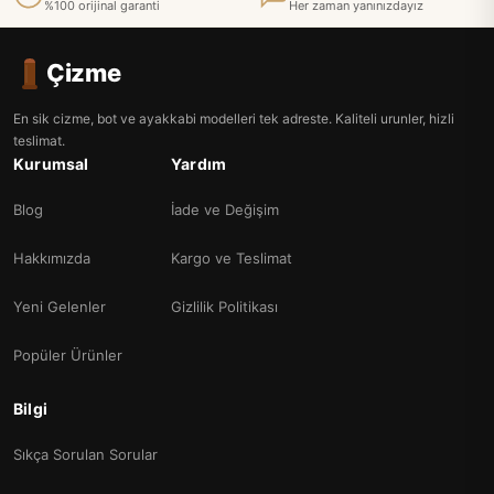
%100 orijinal garanti
Her zaman yanınızdayız
Çizme
En sik cizme, bot ve ayakkabi modelleri tek adreste. Kaliteli urunler, hizli
teslimat.
Kurumsal
Yardım
Blog
İade ve Değişim
Hakkımızda
Kargo ve Teslimat
Yeni Gelenler
Gizlilik Politikası
Popüler Ürünler
Bilgi
Sıkça Sorulan Sorular