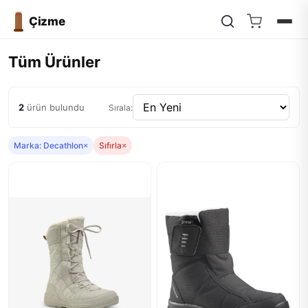
Çizme
Tüm Ürünler
2
ürün bulundu
Sırala:
Marka: Decathlon
×
Sıfırla
×