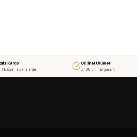
tsiz Kargo
Orijinal Ürünler
 TL üzeri siparişlerde
%100 orijinal garanti