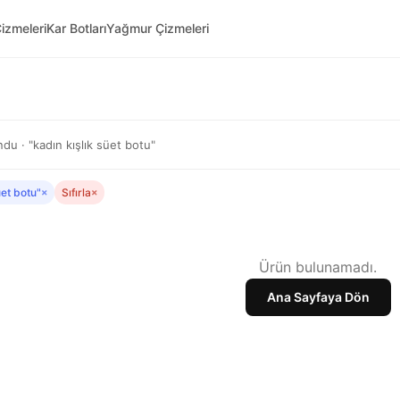
izmeleri
Kar Botları
Yağmur Çizmeleri
du · "kadın kışlık süet botu"
üet botu"
×
Sıfırla
×
Ürün bulunamadı.
Ana Sayfaya Dön