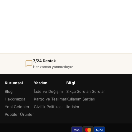
7/24 Destek
Her zaman yanınızdayız
Kurumsal
Yardım
Bilgi
Blog
İade ve Değişim
Sıkça Sorulan Sorular
Hakkımızda
Kargo ve Teslimat
Kullanım Şartları
Yeni Gelenler
Gizlilik Politikası
İletişim
Popüler Ürünler
VISA
PayPal