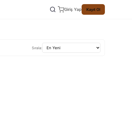
Giriş Yap
Kayıt Ol
Sırala: