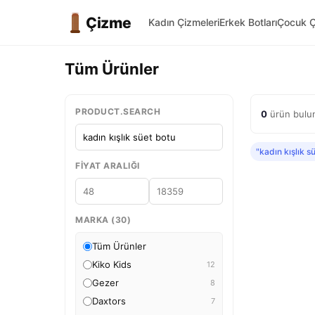
Çizme
Kadın Çizmeleri
Erkek Botları
Çocuk Ç
Tüm Ürünler
PRODUCT.SEARCH
0
ürün bulun
"kadın kışlık s
FIYAT ARALIĞI
MARKA (30)
Tüm Ürünler
Kiko Kids
12
Gezer
8
Daxtors
7