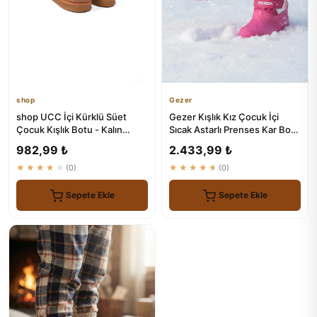
shop
Gezer
shop UCC İçi Kürklü Süet
Gezer Kışlık Kız Çocuk İçi
Çocuk Kışlık Botu - Kalın
Sıcak Astarlı Prenses Kar Bot
Tabanlı
Çizme
982,99 ₺
2.433,99 ₺
★★★★★
(0)
★★★★★
(0)
Sepete Ekle
Sepete Ekle