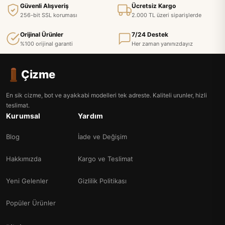
Güvenli Alışveriş
Ücretsiz Kargo
256-bit SSL koruması
2.000 TL üzeri siparişlerde
Orijinal Ürünler
7/24 Destek
%100 orijinal garanti
Her zaman yanınızdayız
Çizme
En sik cizme, bot ve ayakkabi modelleri tek adreste. Kaliteli urunler, hizli
teslimat.
Kurumsal
Yardım
Blog
İade ve Değişim
Hakkımızda
Kargo ve Teslimat
Yeni Gelenler
Gizlilik Politikası
Popüler Ürünler