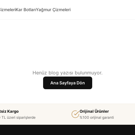
izmeleri
Kar Botları
Yağmur Çizmeleri
Henüz blog yazısı bulunmuyor.
Ana Sayfaya Dön
tsiz Kargo
Orijinal Ürünler
 TL üzeri siparişlerde
%100 orijinal garanti