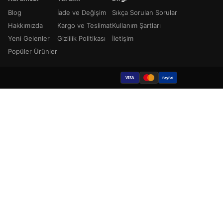
Blog
İade ve Değişim
Sıkça Sorulan Sorular
Hakkımızda
Kargo ve Teslimat
Kullanım Şartları
Yeni Gelenler
Gizlilik Politikası
İletişim
Popüler Ürünler
VISA
PayPal