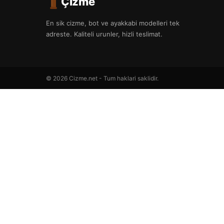
Çizme
En sik cizme, bot ve ayakkabi modelleri tek
adreste. Kaliteli urunler, hizli teslimat.
© 2026 Cizme.net - Tum haklari saklidir.