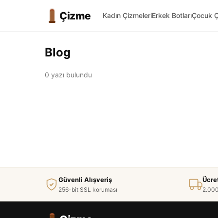
Çizme
Kadın Çizmeleri
Erkek Botları
Çocuk Ç
Blog
0 yazı bulundu
Güvenli Alışveriş
Ücre
256-bit SSL koruması
2.000