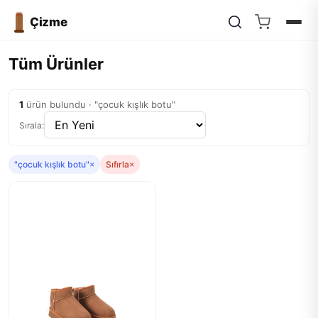
Çizme
Tüm Ürünler
1
ürün bulundu · "çocuk kışlık botu"
Sırala:
"çocuk kışlık botu"
×
Sıfırla
×