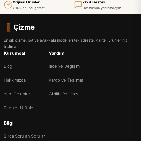
Orijinal Ürünler
7/24 Destek
%100 orijinal garanti
Her zaman yanınızdayız
Çizme
En sik cizme, bot ve ayakkabi modelleri tek adreste. Kaliteli urunler, hizli
teslimat.
Kurumsal
Yardım
Blog
İade ve Değişim
Hakkımızda
Kargo ve Teslimat
Yeni Gelenler
Gizlilik Politikası
Popüler Ürünler
Bilgi
Sıkça Sorulan Sorular