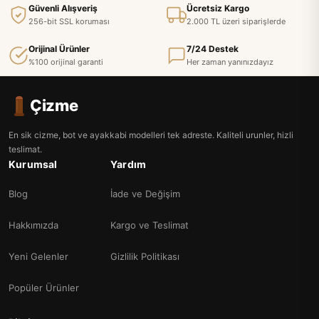
Güvenli Alışveriş
Ücretsiz Kargo
256-bit SSL koruması
2.000 TL üzeri siparişlerde
Orijinal Ürünler
7/24 Destek
%100 orijinal garanti
Her zaman yanınızdayız
Çizme
En sik cizme, bot ve ayakkabi modelleri tek adreste. Kaliteli urunler, hizli
teslimat.
Kurumsal
Yardım
Blog
İade ve Değişim
Hakkımızda
Kargo ve Teslimat
Yeni Gelenler
Gizlilik Politikası
Popüler Ürünler