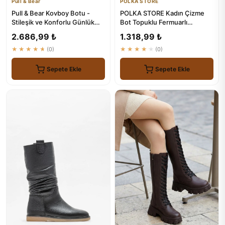
Pull & Bear
POLKA STORE
Pull & Bear Kovboy Botu -
POLKA STORE Kadın Çizme
Stileşik ve Konforlu Günlük
Bot Topuklu Fermuarlı
Ayakkabı
Ayakkabı
2.686,99 ₺
1.318,99 ₺
★★★★★
(0)
★★★★★
(0)
Sepete Ekle
Sepete Ekle