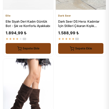
Elle
Dark Seer
Elle Siyah Deri Kadın Günlük
Dark Seer DS Hera: Kadınlar
Bot - Şık ve Konforlu Ayakkabı
İçin Stilleri Çıkaran Kışlık
Fermuarlı Çizme
1.894,99 ₺
1.588,99 ₺
★★★★★
(0)
★★★★★
(0)
Sepete Ekle
Sepete Ekle