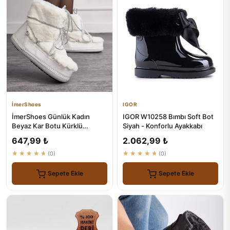
İmerShoes
IGOR
İmerShoes Günlük Kadın
IGOR W10258 Bımbı Soft Bot
Beyaz Kar Botu Kürklü
Siyah - Konforlu Ayakkabı
Modelleri
647,99 ₺
2.062,99 ₺
★★★★★
(0)
★★★★★
(0)
Sepete Ekle
Sepete Ekle