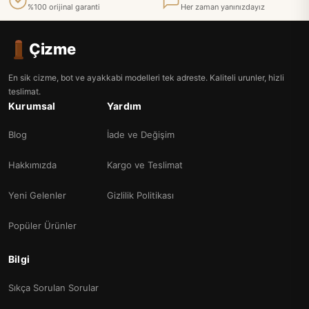
%100 orijinal garanti
Her zaman yanınızdayız
Çizme
En sik cizme, bot ve ayakkabi modelleri tek adreste. Kaliteli urunler, hizli
teslimat.
Kurumsal
Yardım
Blog
İade ve Değişim
Hakkımızda
Kargo ve Teslimat
Yeni Gelenler
Gizlilik Politikası
Popüler Ürünler
Bilgi
Sıkça Sorulan Sorular