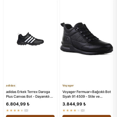
adidas
Voyager
adidas Erkek Terrex Daroga
Voyager Fermuar+Bağcıklı Bot
Plus Canvas Bot - Dayanıklı ve
Siyah 91 4509 - Stile ve
Stille Çalışan Spor...
Konfor
6.804,99 ₺
3.844,99 ₺
★★★★★
(0)
★★★★★
(0)