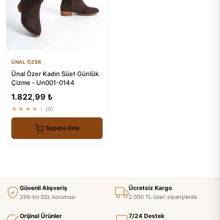
ÜNAL ÖZER
Ünal Özer Kadın Süet Günlük
Çizme - Un001-0144
1.822,99 ₺
★★★★★
(0)
Sepete Ekle
Güvenli Alışveriş
Ücretsiz Kargo
256-bit SSL koruması
2.000 TL üzeri siparişlerde
Orijinal Ürünler
7/24 Destek