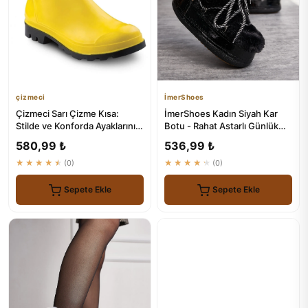
çizmeci
İmerShoes
Çizmeci Sarı Çizme Kısa:
İmerShoes Kadın Siyah Kar
Stilde ve Konforda Ayaklarınızı
Botu - Rahat Astarlı Günlük
Koruyun
Ayakkabı
580,99 ₺
536,99 ₺
★★★★★
(0)
★★★★★
(0)
Sepete Ekle
Sepete Ekle