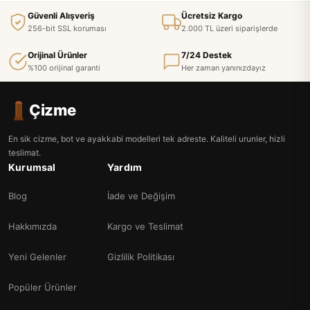
Güvenli Alışveriş
Ücretsiz Kargo
256-bit SSL koruması
2.000 TL üzeri siparişlerde
Orijinal Ürünler
7/24 Destek
%100 orijinal garanti
Her zaman yanınızdayız
Çizme
En sik cizme, bot ve ayakkabi modelleri tek adreste. Kaliteli urunler, hizli
teslimat.
Kurumsal
Yardım
Blog
İade ve Değişim
Hakkımızda
Kargo ve Teslimat
Yeni Gelenler
Gizlilik Politikası
Popüler Ürünler