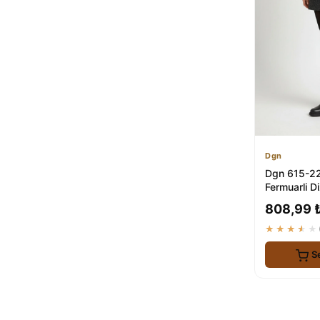
Dgn
zege shoes
2
PLN SHOES
2
Hotiç
2
Sea&Blue
2
LDR
2
Capone Outfitters
2
Parfois
2
Decathlon
2
Dgn
NOVELLAM SHOES
1
Dgn 615-22
Fermuarli D
Stilde ve Ko
808,99 
★★★★★
S