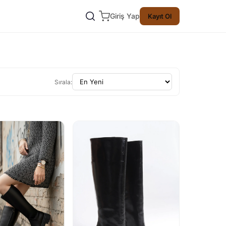
Giriş Yap
Kayıt Ol
Sırala: