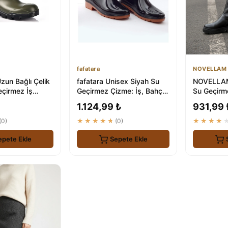
fafatara
NOVELLAM
un Bağlı Çelik
fafatara Unisex Siyah Su
NOVELLAM
eçirmez İş
Geçirmez Çizme: İş, Bahçe
Su Geçirm
ve Yağmur için Ideal
1.124,99 ₺
931,99 
(0)
★★★★★
(0)
★★★★
epete Ekle
Sepete Ekle