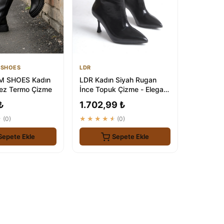
 SHOES
LDR
 SHOES Kadın
LDR Kadın Siyah Rugan
ez Termo Çizme
İnce Topuk Çizme - Elegant
ve Konforlu Ayakkabı
₺
1.702,99 ₺
★
(0)
★★★★★
(0)
Sepete Ekle
Sepete Ekle