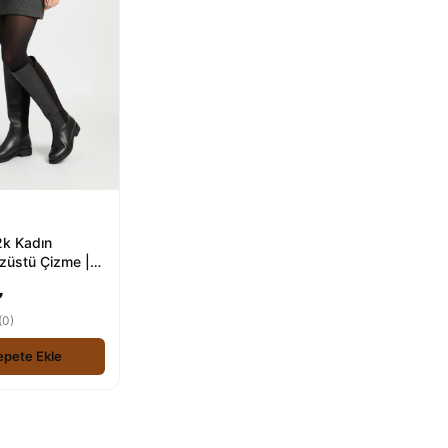
k Kadın
izüstü Çizme |
nforlu
₺
(0)
epete Ekle