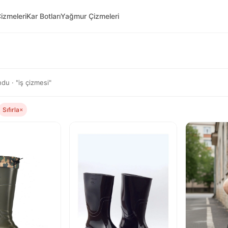
izmeleri
Kar Botları
Yağmur Çizmeleri
du · "iş çizmesi"
Sıfırla
×