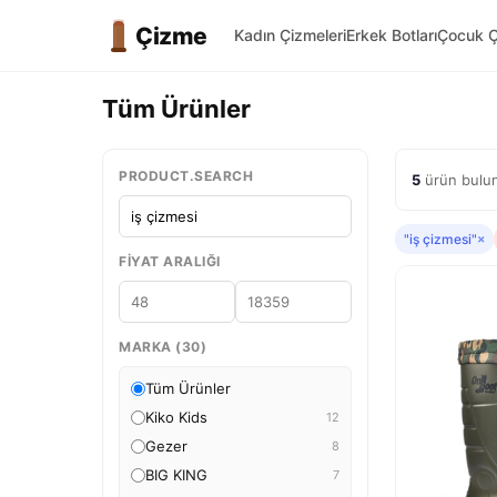
Çizme
Kadın Çizmeleri
Erkek Botları
Çocuk Ç
Tüm Ürünler
PRODUCT.SEARCH
5
ürün bulun
"iş çizmesi"
×
FIYAT ARALIĞI
MARKA (30)
Tüm Ürünler
Kiko Kids
12
Gezer
8
BIG KING
7