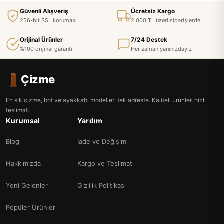
Güvenli Alışveriş
Ücretsiz Kargo
256-bit SSL koruması
2.000 TL üzeri siparişlerde
Orijinal Ürünler
7/24 Destek
%100 orijinal garanti
Her zaman yanınızdayız
Çizme
En sik cizme, bot ve ayakkabi modelleri tek adreste. Kaliteli urunler, hizli
teslimat.
Kurumsal
Yardım
Blog
İade ve Değişim
Hakkımızda
Kargo ve Teslimat
Yeni Gelenler
Gizlilik Politikası
Popüler Ürünler