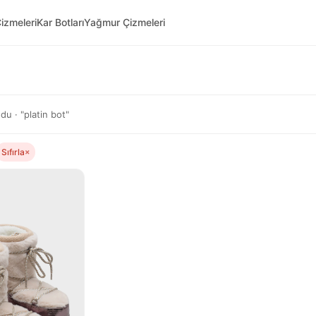
izmeleri
Kar Botları
Yağmur Çizmeleri
u · "platin bot"
Sıfırla
×