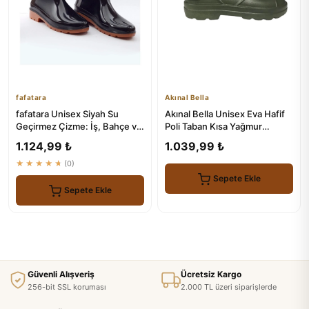
fafatara
Akınal Bella
fafatara Unisex Siyah Su
Akınal Bella Unisex Eva Hafif
Geçirmez Çizme: İş, Bahçe ve
Poli Taban Kısa Yağmur
Yağmur için Ideal
Çizmesi
1.124,99 ₺
1.039,99 ₺
★★★★★
(0)
Sepete Ekle
Sepete Ekle
Güvenli Alışveriş
Ücretsiz Kargo
256-bit SSL koruması
2.000 TL üzeri siparişlerde