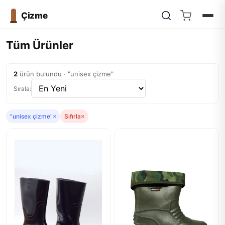
Çizme
Tüm Ürünler
2
ürün bulundu · "unisex çizme"
Sırala:
"unisex çizme"
×
Sıfırla
×