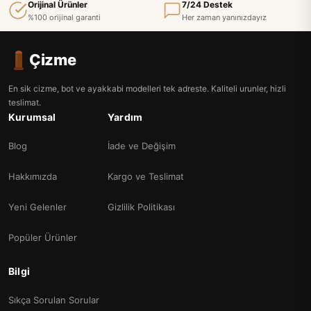
Orijinal Ürünler
7/24 Destek
%100 orijinal garanti
Her zaman yanınızdayız
Çizme
En sik cizme, bot ve ayakkabi modelleri tek adreste. Kaliteli urunler, hizli
teslimat.
Kurumsal
Yardım
Blog
İade ve Değişim
Hakkımızda
Kargo ve Teslimat
Yeni Gelenler
Gizlilik Politikası
Popüler Ürünler
Bilgi
Sıkça Sorulan Sorular