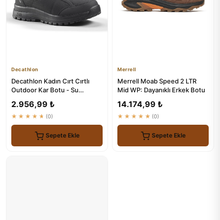
Decathlon
Merrell
Decathlon Kadın Cırt Cırtlı
Merrell Moab Speed 2 LTR
Outdoor Kar Botu - Su
Mid WP: Dayanıklı Erkek Botu
Geçirmez - Siyah
2.956,99 ₺
14.174,99 ₺
★★★★★
(0)
★★★★★
(0)
Sepete Ekle
Sepete Ekle