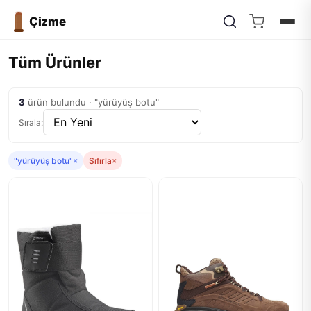
Çizme
Tüm Ürünler
3
ürün bulundu · "yürüyüş botu"
Sırala:
"yürüyüş botu"
×
Sıfırla
×