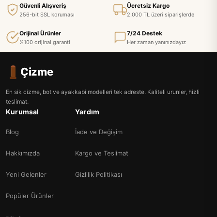
Güvenli Alışveriş
Ücretsiz Kargo
256-bit SSL koruması
2.000 TL üzeri siparişlerde
Orijinal Ürünler
7/24 Destek
%100 orijinal garanti
Her zaman yanınızdayız
Çizme
En sik cizme, bot ve ayakkabi modelleri tek adreste. Kaliteli urunler, hizli
teslimat.
Kurumsal
Yardım
Blog
İade ve Değişim
Hakkımızda
Kargo ve Teslimat
Yeni Gelenler
Gizlilik Politikası
Popüler Ürünler