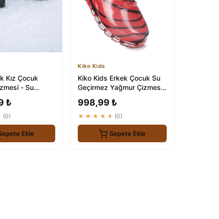
Kiko Kids
ık Kız Çocuk
Kiko Kids Erkek Çocuk Su
zmesi - Su
Geçirmez Yağmur Çizmesi
e Isıtıcı
- Savana Modeli
9 ₺
998,99 ₺
★
(0)
★★★★★
(0)
Sepete Ekle
Sepete Ekle