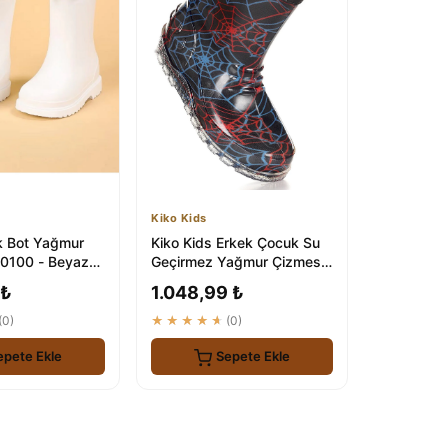
Kiko Kids
 Bot Yağmur
Kiko Kids Erkek Çocuk Su
0100 - Beyaz
Geçirmez Yağmur Çizmesi
- Savana
 ₺
1.048,99 ₺
(0)
★★★★★
(0)
epete Ekle
Sepete Ekle