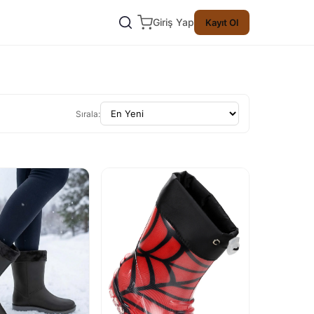
Giriş Yap
Kayıt Ol
Sırala: