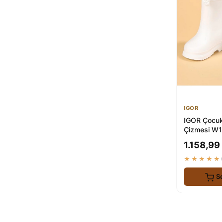
ÜNAL ÖZER
MANGO Kids
2
İmerShoes
2
ŞAH
2
By Oxford
2
nazenintasarımlar
2
PLN SHOES
2
Dgn
2
zege shoes
2
IGOR
SELİN SOYLU
1
IGOR Çocuk
Çizmesi W1
Blanco
1.158,99
★★★★★
S