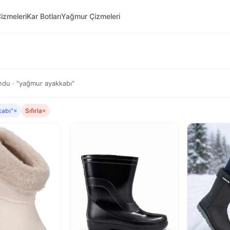
izmeleri
Kar Botları
Yağmur Çizmeleri
du · "yağmur ayakkabı"
kabı"
×
Sıfırla
×