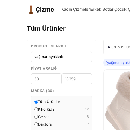
Çizme
Kadın Çizmeleri
Erkek Botları
Çocuk Ç
Tüm Ürünler
PRODUCT.SEARCH
6
ürün bulun
"yağmur ayak
FIYAT ARALIĞI
MARKA (30)
Tüm Ürünler
Kiko Kids
12
Gezer
8
Daxtors
7