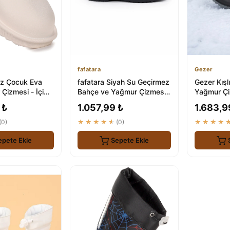
fafatara
Gezer
ız Çocuk Eva
fafatara Siyah Su Geçirmez
Gezer Kışl
Çizmesi - İçi
Bahçe ve Yağmur Çizmesi -
Yağmur Çi
Su Geçirmez
Günlük Kullanım Botu
Geçirmez v
 ₺
1.057,99 ₺
1.683,9
(0)
★★★★★
(0)
★★★★
epete Ekle
Sepete Ekle