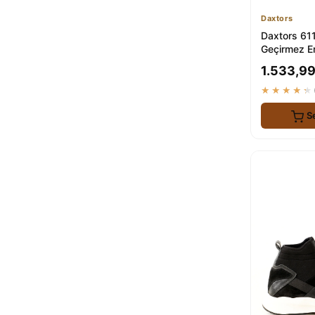
Daxtors
Daxtors 61
Geçirmez Er
Dayanıklı ve
1.533,99
★★★★★
S