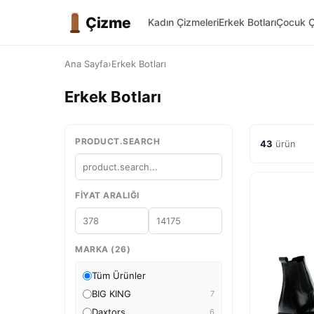
Çizme
Kadın Çizmeleri
Erkek Botları
Çocuk Ç
Ana Sayfa
›
Erkek Botları
Erkek Botları
PRODUCT.SEARCH
43
ürün
FIYAT ARALIĞI
MARKA (26)
Tüm Ürünler
BIG KING
7
Daxtors
6