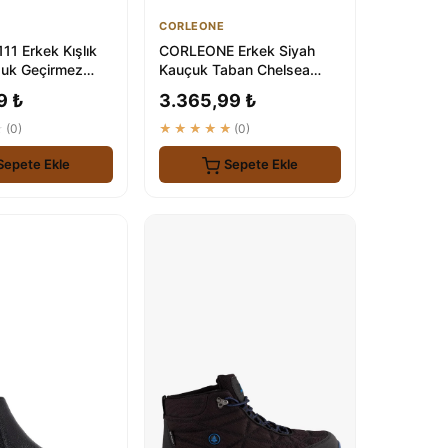
CORLEONE
11 Erkek Kışlık
CORLEONE Erkek Siyah
ğuk Geçirmez
Kauçuk Taban Chelsea
 Ayakkabı
Botu
9 ₺
3.365,99 ₺
★
(0)
★★★★★
(0)
Sepete Ekle
Sepete Ekle