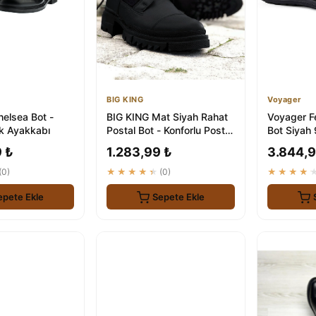
BIG KING
Voyager
Chelsea Bot -
BIG KING Mat Siyah Rahat
Voyager F
ık Ayakkabı
Postal Bot - Konforlu Posta
Bot Siyah 
Taşıma Çantası
ve Konfor
 ₺
1.283,99 ₺
3.844,9
(0)
★★★★★
(0)
★★★★
epete Ekle
Sepete Ekle