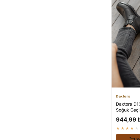
Daxtors
Daxtors D1
Soğuk Geçi
Kaliteli ve G
944,99 
★★★★★
S