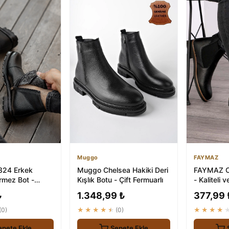
Muggo
FAYMAZ
324 Erkek
Muggo Chelsea Hakiki Deri
FAYMAZ Ch
rmez Bot -
Kışlık Botu - Çift Fermuarlı
- Kaliteli 
üvenilir
₺
1.348,99 ₺
377,99 
(0)
★★★★★
(0)
★★★★
epete Ekle
Sepete Ekle