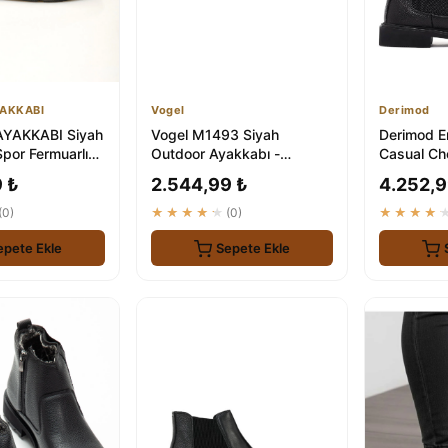
AKKABI
Vogel
Derimod
YAKKABI Siyah
Vogel M1493 Siyah
Derimod E
Spor Fermuarlı
Outdoor Ayakkabı -
Casual Che
 Konforlu
Dayanıklı ve Stilleşmiş
Konforlu 
 ₺
2.544,99 ₺
4.252,9
(0)
★★★★★
(0)
★★★★
epete Ekle
Sepete Ekle