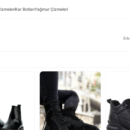
izmeleri
Kar Botları
Yağmur Çizmeleri
Erk