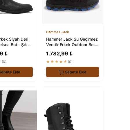
Hammer Jack
rkek Siyah Deri
Hammer Jack Su Geçirmez
lsea Bot - Şık ve
Vectör Erkek Outdoor Botu
Ayakkabı
- Siyah Mavi
9 ₺
1.782,99 ₺
★
(0)
★★★★★
(0)
Sepete Ekle
Sepete Ekle