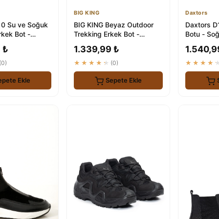
BIG KING
Daxtors
10 Su ve Soğuk
BIG KING Beyaz Outdoor
Daxtors D1
kek Bot -
Trekking Erkek Bot -
Botu - So
 Stille
Dayanıklı ve Stilsiz
Ortopedik
 ₺
1.339,99 ₺
1.540,9
(0)
★★★★★
(0)
★★★★
epete Ekle
Sepete Ekle