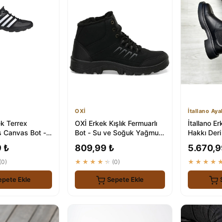
OXİ
İtallano Aya
k Terrex
OXİ Erkek Kışlık Fermuarlı
İtallano E
s Canvas Bot -
Bot - Su ve Soğuk Yağmur
Hakkı Der
 Stille Çalışan
Koruması
Sahip Kon
 ₺
809,99 ₺
5.670,9
(0)
★★★★★
(0)
★★★★
epete Ekle
Sepete Ekle