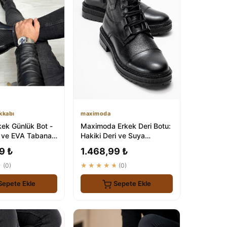
kkabı
maximoda
rkek Günlük Bot -
Maximoda Erkek Deri Botu:
i ve EVA Tabana
Hakiki Deri ve Suya
forlu Ayakkabı
Dayanıklı
9 ₺
1.468,99 ₺
★
(0)
★★★★★
(0)
Sepete Ekle
Sepete Ekle