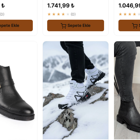
Kauçuk Taban
Günlük Bot
Geçirmez
 ₺
1.741,99 ₺
1.046,9
(0)
★★★★★
(0)
★★★★
epete Ekle
Sepete Ekle