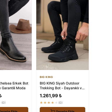
BIG KING
elsea Erkek Bot
BIG KING Siyah Outdoor
ve Garantili Moda
Trekking Bot - Dayanıklı ve
Konforlu Macera
₺
1.261,99 ₺
Ayakkabısı
★
(0)
★★★★★
(0)
Sepete Ekle
Sepete Ekle