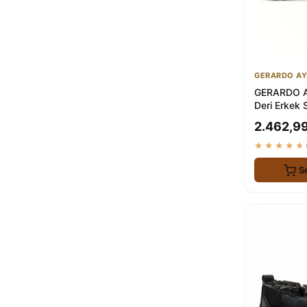
GERARDO AY
GERARDO A
Deri Erkek 
Bot - Şık ve
2.462,99
★★★★★
S