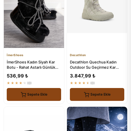
İmerShoes
Decathlon
İmerShoes Kadın Siyah Kar
Decathlon Quechua Kadın
Botu - Rahat Astarlı Günlük
Outdoor Su Geçirmez Kar
Ayakkabı
Botu - NH500 High
536,99 ₺
3.847,99 ₺
★★★★★
(0)
★★★★★
(0)
Sepete Ekle
Sepete Ekle