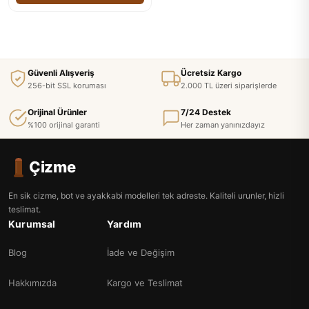
Güvenli Alışveriş
Ücretsiz Kargo
256-bit SSL koruması
2.000 TL üzeri siparişlerde
Orijinal Ürünler
7/24 Destek
%100 orijinal garanti
Her zaman yanınızdayız
Çizme
En sik cizme, bot ve ayakkabi modelleri tek adreste. Kaliteli urunler, hizli
teslimat.
Kurumsal
Yardım
Blog
İade ve Değişim
Hakkımızda
Kargo ve Teslimat