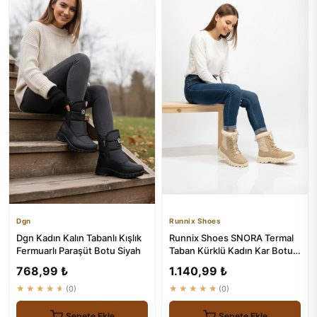
Dgn
Runnix Shoes
Dgn Kadın Kalın Tabanlı Kışlık
Runnix Shoes SNORA Termal
Fermuarlı Paraşüt Botu Siyah
Taban Kürklü Kadın Kar Botu -
Su Geçirmez Kışlık Ou...
768,99 ₺
1.140,99 ₺
★★★★★
(0)
★★★★★
(0)
Sepete Ekle
Sepete Ekle