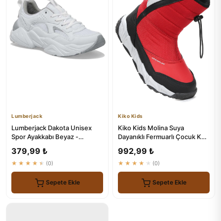
Lumberjack
Kiko Kids
Lumberjack Dakota Unisex
Kiko Kids Molina Suya
Spor Ayakkabı Beyaz -
Dayanıklı Fermuarlı Çocuk Kar
Konforlu ve Dayanıklı
Botu
379,99 ₺
992,99 ₺
★★★★★
(0)
★★★★★
(0)
Sepete Ekle
Sepete Ekle