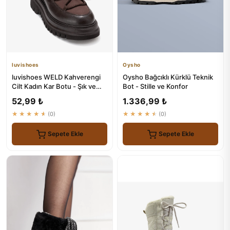
luvishoes
Oysho
luvishoes WELD Kahverengi
Oysho Bağcıklı Kürklü Teknik
Cilt Kadın Kar Botu - Şık ve
Bot - Stille ve Konfor
Konforlu Kış Ayaklıkları
52,99 ₺
1.336,99 ₺
★★★★★
(0)
★★★★★
(0)
Sepete Ekle
Sepete Ekle