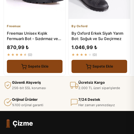
Freemax
By Oxford
Freemax Unisex Kışlık
By Oxford Erkek Siyah Yarım
Fermuarlı Bot - Sızdırmaz ve
Bot: Soğuk ve Su Geçirmez
Isıtıcı
870,99 ₺
1.046,99 ₺
★★★★★
(0)
★★★★★
(0)
Sepete Ekle
Sepete Ekle
Güvenli Alışveriş
Ücretsiz Kargo
256-bit SSL koruması
2.000 TL üzeri siparişlerde
Orijinal Ürünler
7/24 Destek
%100 orijinal garanti
Her zaman yanınızdayız
Çizme