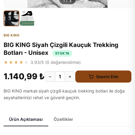
1
/
2
BIG KING
BIG KING Siyah Çizgili Kauçuk Trekking
Botları - Unisex
STOKTA
★★★★★
3.93
/5 (
0
değerlendirme)
1.140,99 ₺
−
+
Sepete Ekle
BIG KING markalı siyah çizgili kauçuk trekking botları ile doğa
seyahatlerinizi rahat ve güvenli geçirin.
Ürün Açıklaması
Özellikler