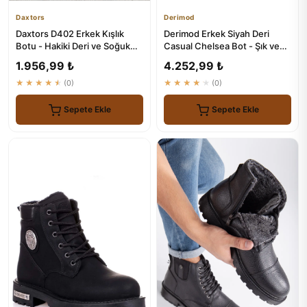
Daxtors
Derimod
Daxtors D402 Erkek Kışlık
Derimod Erkek Siyah Deri
Botu - Hakiki Deri ve Soğuk
Casual Chelsea Bot - Şık ve
Geçirmez
Konforlu Ayakkabı
1.956,99 ₺
4.252,99 ₺
★★★★★
(0)
★★★★★
(0)
Sepete Ekle
Sepete Ekle