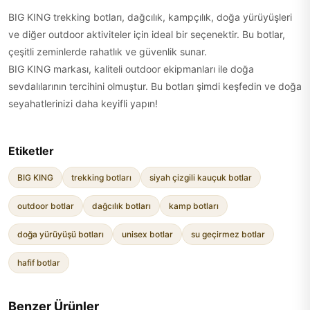
BIG KING trekking botları, dağcılık, kampçılık, doğa yürüyüşleri
ve diğer outdoor aktiviteler için ideal bir seçenektir. Bu botlar,
çeşitli zeminlerde rahatlık ve güvenlik sunar.
BIG KING markası, kaliteli outdoor ekipmanları ile doğa
sevdalılarının tercihini olmuştur. Bu botları şimdi keşfedin ve doğa
seyahatlerinizi daha keyifli yapın!
Etiketler
BIG KING
trekking botları
siyah çizgili kauçuk botlar
outdoor botlar
dağcılık botları
kamp botları
doğa yürüyüşü botları
unisex botlar
su geçirmez botlar
hafif botlar
Benzer Ürünler