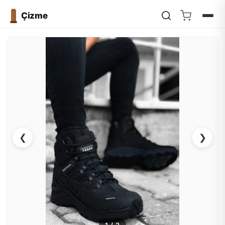
Çizme
❮
❯