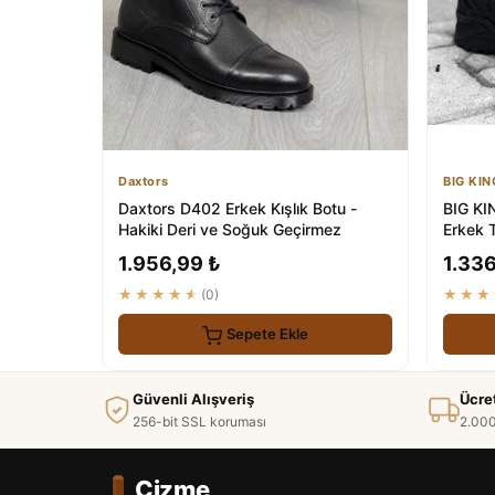
Daxtors
BIG KIN
Daxtors D402 Erkek Kışlık Botu -
BIG KI
Hakiki Deri ve Soğuk Geçirmez
Erkek 
1.956,99 ₺
1.336
★★★★★
(0)
★★★
Sepete Ekle
Güvenli Alışveriş
Ücre
256-bit SSL koruması
2.000
Çizme