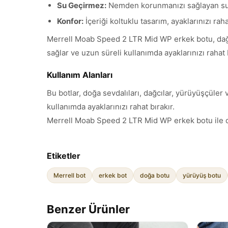
Su Geçirmez:
Nemden korunmanızı sağlayan su
Konfor:
İçeriği koltuklu tasarım, ayaklarınızı raha
Merrell Moab Speed 2 LTR Mid WP erkek botu, dağcıl
sağlar ve uzun süreli kullanımda ayaklarınızı rahat b
Kullanım Alanları
Bu botlar, doğa sevdalıları, dağcılar, yürüyüşçüler 
kullanımda ayaklarınızı rahat bırakır.
Merrell Moab Speed 2 LTR Mid WP erkek botu ile doğ
Etiketler
Merrell bot
erkek bot
doğa botu
yürüyüş botu
Benzer Ürünler