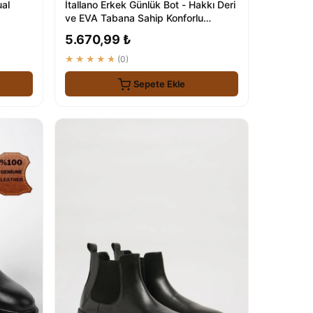
ual
İtallano Erkek Günlük Bot - Hakkı Deri
ve EVA Tabana Sahip Konforlu
Ayakkabı
5.670,99 ₺
★★★★★
(0)
Sepete Ekle