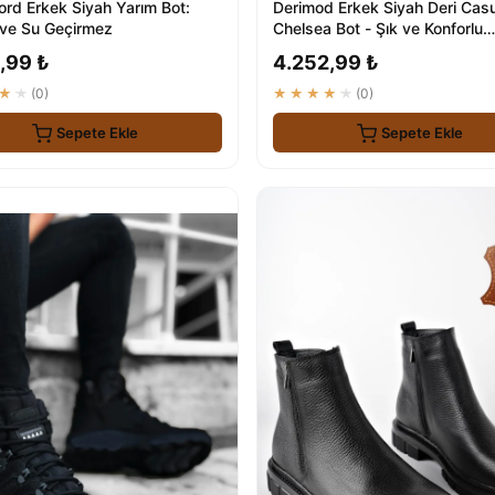
ord Erkek Siyah Yarım Bot:
Derimod Erkek Siyah Deri Cas
ve Su Geçirmez
Chelsea Bot - Şık ve Konforlu
Ayakkabı
,99 ₺
4.252,99 ₺
★★
(0)
★★★★★
(0)
Sepete Ekle
Sepete Ekle