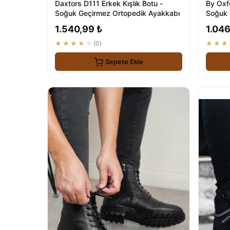
Daxtors D111 Erkek Kışlık Botu -
By Oxf
Soğuk Geçirmez Ortopedik Ayakkabı
Soğuk 
1.540,99 ₺
1.046
★★★★★
(0)
★★★
Sepete Ekle