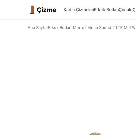
Çizme
Kadın Çizmeleri
Erkek Botları
Çocuk Ç
Ana Sayfa
›
Erkek Botları
›
Merrell Moab Speed 2 LTR Mid WP