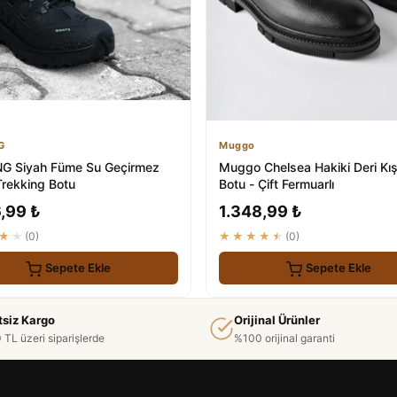
G
Muggo
NG Siyah Füme Su Geçirmez
Muggo Chelsea Hakiki Deri Kış
Trekking Botu
Botu - Çift Fermuarlı
,99 ₺
1.348,99 ₺
★★
(0)
★★★★★
(0)
Sepete Ekle
Sepete Ekle
tsiz Kargo
Orijinal Ürünler
 TL üzeri siparişlerde
%100 orijinal garanti