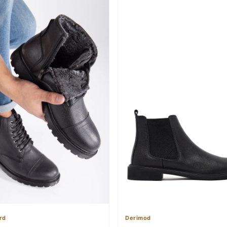
rd
Derimod