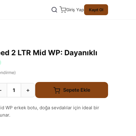
Giriş Yap
Kayıt Ol
ed 2 LTR Mid WP: Dayanıklı
ndirme)
−
+
Sepete Ekle
 WP erkek botu, doğa sevdalılar için ideal bir
unar.