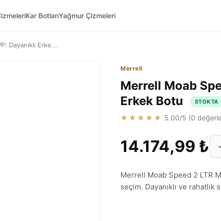
izmeleri
Kar Botları
Yağmur Çizmeleri
: Dayanıklı Erke...
Merrell
Merrell Moab Spe
Erkek Botu
STOKTA
★★★★★
5.00
/5 (
0
değerle
14.174,99 ₺
Merrell Moab Speed 2 LTR Mid
seçim. Dayanıklı ve rahatlık s