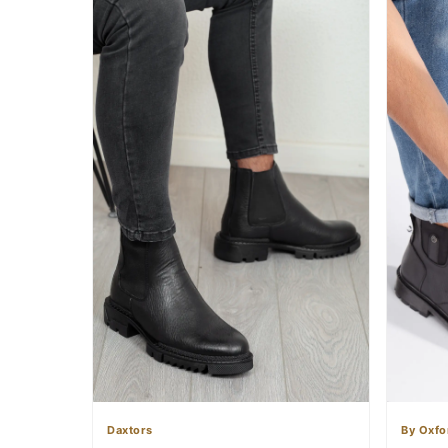
Daxtors
By Oxfo