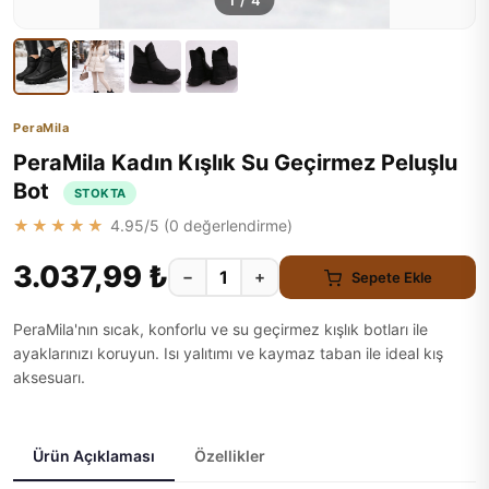
1
/
4
PeraMila
PeraMila Kadın Kışlık Su Geçirmez Peluşlu
Bot
STOKTA
★★★★★
4.95
/5 (
0
değerlendirme)
3.037,99 ₺
−
+
Sepete Ekle
PeraMila'nın sıcak, konforlu ve su geçirmez kışlık botları ile
ayaklarınızı koruyun. Isı yalıtımı ve kaymaz taban ile ideal kış
aksesuarı.
Ürün Açıklaması
Özellikler