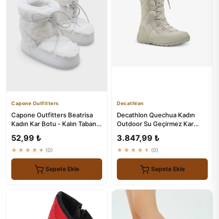
Capone Outfitters
Decathlon
Capone Outfitters Beatrisa
Decathlon Quechua Kadın
Kadın Kar Botu - Kalın Tabanlı
Outdoor Su Geçirmez Kar
ve Kürklü
Botu - NH500 High
52,99 ₺
3.847,99 ₺
★★★★★
(0)
★★★★★
(0)
Sepete Ekle
Sepete Ekle