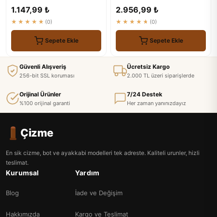
Geçirmez - Siyah
1.147,99 ₺
2.956,99 ₺
★★★★★
(0)
★★★★★
(0)
Sepete Ekle
Sepete Ekle
Güvenli Alışveriş
Ücretsiz Kargo
256-bit SSL koruması
2.000 TL üzeri siparişlerde
Orijinal Ürünler
7/24 Destek
%100 orijinal garanti
Her zaman yanınızdayız
Çizme
En sik cizme, bot ve ayakkabi modelleri tek adreste. Kaliteli urunler, hizli
teslimat.
Kurumsal
Yardım
Blog
İade ve Değişim
Hakkımızda
Kargo ve Teslimat