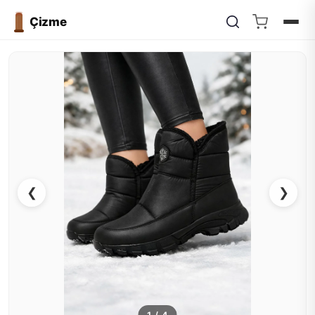
Çizme
❮
❯