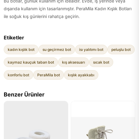
Bu botlar, günlük kullanım için idealdir. Evde, iş yerinde veya
dışarıda kullanım için tasarlanmıştır. PeraMila Kadın Kışlık Botları
ile soğuk kış günlerini rahatça geçirin.
Etiketler
kadın kışlık bot
su geçirmez bot
isı yalıtımı bot
peluşlu bot
kaymaz kauçuk taban bot
kış aksesuarı
sıcak bot
konforlu bot
PeraMila bot
kışlık ayakkabı
Benzer Ürünler