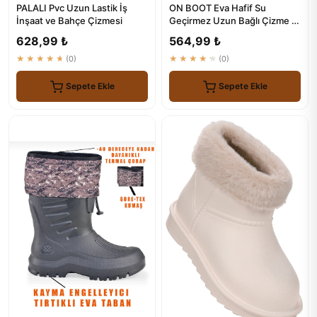
PALALI Pvc Uzun Lastik İş
ON BOOT Eva Hafif Su
İnşaat ve Bahçe Çizmesi
Geçirmez Uzun Bağlı Çizme -
2005 Model
628,99 ₺
564,99 ₺
★★★★★
(0)
★★★★★
(0)
Sepete Ekle
Sepete Ekle