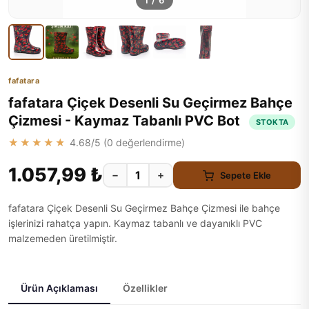
1
/
6
fafatara
fafatara Çiçek Desenli Su Geçirmez Bahçe
Çizmesi - Kaymaz Tabanlı PVC Bot
STOKTA
★★★★★
4.68
/5 (
0
değerlendirme)
1.057,99 ₺
−
+
Sepete Ekle
fafatara Çiçek Desenli Su Geçirmez Bahçe Çizmesi ile bahçe
işlerinizi rahatça yapın. Kaymaz tabanlı ve dayanıklı PVC
malzemeden üretilmiştir.
Ürün Açıklaması
Özellikler