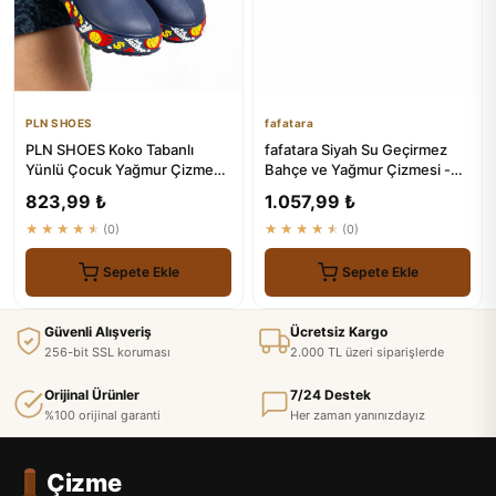
PLN SHOES
fafatara
PLN SHOES Koko Tabanlı
fafatara Siyah Su Geçirmez
Yünlü Çocuk Yağmur Çizmesi
Bahçe ve Yağmur Çizmesi -
- Renkli Sargılı Su Geçirmez
Günlük Kullanım Botu
823,99 ₺
1.057,99 ₺
★★★★★
(0)
★★★★★
(0)
Sepete Ekle
Sepete Ekle
Güvenli Alışveriş
Ücretsiz Kargo
256-bit SSL koruması
2.000 TL üzeri siparişlerde
Orijinal Ürünler
7/24 Destek
%100 orijinal garanti
Her zaman yanınızdayız
Çizme