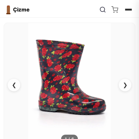
Çizme
❮
❯