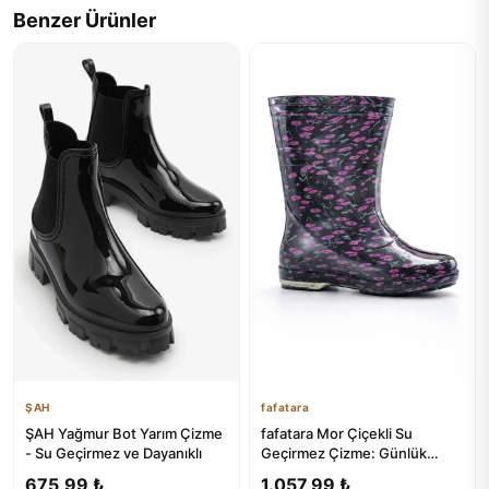
Benzer Ürünler
ŞAH
fafatara
ŞAH Yağmur Bot Yarım Çizme
fafatara Mor Çiçekli Su
- Su Geçirmez ve Dayanıklı
Geçirmez Çizme: Günlük
Yağmur ve Bahçe Çözümü
675,99 ₺
1.057,99 ₺