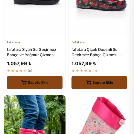
fafatara
fafatara
fafatara Siyah Su Geçirmez
fafatara Çiçek Desenli Su
Bahçe ve Yağmur Çizmesi -
Geçirmez Bahçe Çizmesi -
Günlük Kullanım Botu
Kaymaz Tabanlı PVC Bot
1.057,99 ₺
1.057,99 ₺
★★★★★
(0)
★★★★★
(0)
Sepete Ekle
Sepete Ekle