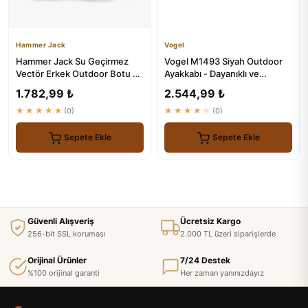
Hammer Jack
Vogel
Hammer Jack Su Geçirmez
Vogel M1493 Siyah Outdoor
Vectör Erkek Outdoor Botu -
Ayakkabı - Dayanıklı ve
Siyah Mavi
Stilleşmiş
1.782,99 ₺
2.544,99 ₺
★★★★★
(0)
★★★★★
(0)
Sepete Ekle
Sepete Ekle
Güvenli Alışveriş
Ücretsiz Kargo
256-bit SSL koruması
2.000 TL üzeri siparişlerde
Orijinal Ürünler
7/24 Destek
%100 orijinal garanti
Her zaman yanınızdayız