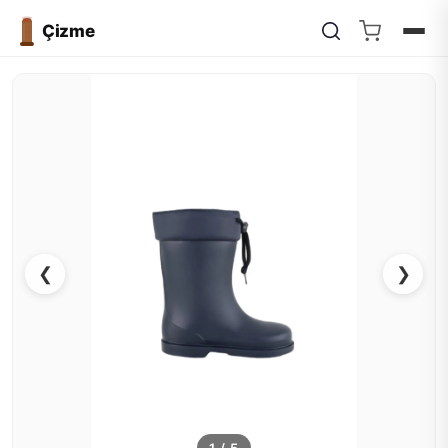
Çizme
❮
❯