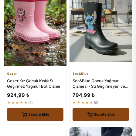
Gezer
Sea&Blue
Gezer Kız Çocuk Kışlık Su
Sea&Blue Çocuk Yağmur
Geçirmez Yağmur Bot Çizme
Çizmesi - Su Geçirmeyen ve
Stiş Baskılı
924,99 ₺
794,99 ₺
★★★★★
(0)
★★★★★
(0)
Sepete Ekle
Sepete Ekle