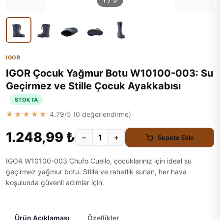
1
/
5
IGOR
IGOR Çocuk Yağmur Botu W10100-003: Su
Geçirmez ve Stille Çocuk Ayakkabısı
STOKTA
★★★★★
4.79
/5 (
0
değerlendirme)
1.248,99 ₺
−
+
Sepete Ekle
IGOR W10100-003 Chufo Cuello, çocuklarınız için ideal su
geçirmez yağmur botu. Stille ve rahatlık sunan, her hava
koşulunda güvenli adımlar için.
Ürün Açıklaması
Özellikler