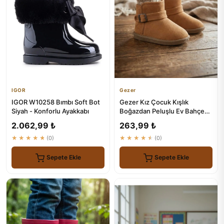
IGOR
Gezer
IGOR W10258 Bımbı Soft Bot
Gezer Kız Çocuk Kışlık
Siyah - Konforlu Ayakkabı
Boğazdan Peluşlu Ev Bahçe
Ayakkabısı
2.062,99 ₺
263,99 ₺
★★★★★
(0)
★★★★★
(0)
Sepete Ekle
Sepete Ekle