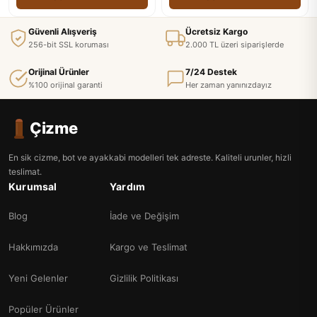
Güvenli Alışveriş
Ücretsiz Kargo
256-bit SSL koruması
2.000 TL üzeri siparişlerde
Orijinal Ürünler
7/24 Destek
%100 orijinal garanti
Her zaman yanınızdayız
Çizme
En sik cizme, bot ve ayakkabi modelleri tek adreste. Kaliteli urunler, hizli
teslimat.
Kurumsal
Yardım
Blog
İade ve Değişim
Hakkımızda
Kargo ve Teslimat
Yeni Gelenler
Gizlilik Politikası
Popüler Ürünler