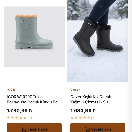
IGOR
Gezer
IGOR W10290 Tokio
Gezer Kışlık Kız Çocuk
Borreguito Çocuk Kürklü Botu
Yağmur Çizmesi - Su
- Yeşil
Geçirmez ve Isıtıcı
1.780,99 ₺
1.683,99 ₺
★★★★★
(0)
★★★★★
(0)
Sepete Ekle
Sepete Ekle