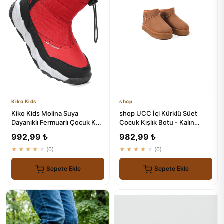
Kiko Kids
shop
Kiko Kids Molina Suya
shop UCC İçi Kürklü Süet
Dayanıklı Fermuarlı Çocuk Kar
Çocuk Kışlık Botu - Kalın
Botu
Tabanlı
992,99 ₺
982,99 ₺
★★★★★
(0)
★★★★★
(0)
Sepete Ekle
Sepete Ekle