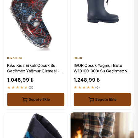
Kiko Kids
IGOR
Kiko Kids Erkek Çocuk Su
IGOR Çocuk Yağmur Botu
Geçirmez Yağmur Çizmesi -
W10100-003: Su Geçirmez ve
Savana
Stille Çocuk Ayakkabısı
1.048,99 ₺
1.248,99 ₺
★★★★★
(0)
★★★★★
(0)
Sepete Ekle
Sepete Ekle