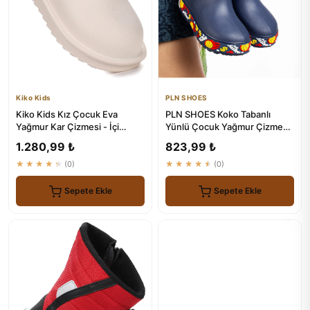
Kiko Kids
PLN SHOES
Kiko Kids Kız Çocuk Eva
PLN SHOES Koko Tabanlı
Yağmur Kar Çizmesi - İçi
Yünlü Çocuk Yağmur Çizmesi
Kürklü ve Su Geçirmez
- Renkli Sargılı Su Geçirmez
1.280,99 ₺
823,99 ₺
★★★★★
(0)
★★★★★
(0)
Sepete Ekle
Sepete Ekle