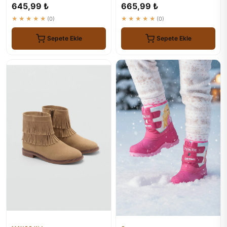
Renkli
Çizmesi - 100% Su Geçirmez
645,99 ₺
665,99 ₺
★★★★★
(0)
★★★★★
(0)
Sepete Ekle
Sepete Ekle