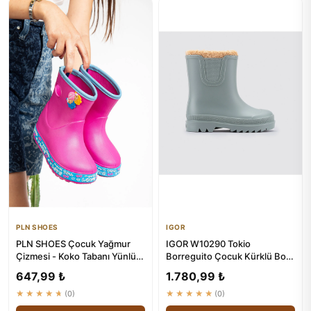
PLN SHOES
IGOR
PLN SHOES Çocuk Yağmur
IGOR W10290 Tokio
Çizmesi - Koko Tabanı Yünlü
Borreguito Çocuk Kürklü Botu
ve Renkli
- Yeşil
647,99 ₺
1.780,99 ₺
★★★★★
(0)
★★★★★
(0)