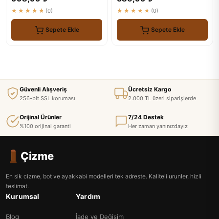
★★★★★
(0)
★★★★★
(0)
Sepete Ekle
Sepete Ekle
Güvenli Alışveriş
Ücretsiz Kargo
256-bit SSL koruması
2.000 TL üzeri siparişlerde
Orijinal Ürünler
7/24 Destek
%100 orijinal garanti
Her zaman yanınızdayız
Çizme
En sik cizme, bot ve ayakkabi modelleri tek adreste. Kaliteli urunler, hizli
teslimat.
Kurumsal
Yardım
Blog
İade ve Değişim