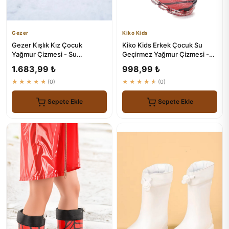
Gezer
Kiko Kids
Gezer Kışlık Kız Çocuk
Kiko Kids Erkek Çocuk Su
Yağmur Çizmesi - Su
Geçirmez Yağmur Çizmesi -
Geçirmez ve Isıtıcı
Savana Modeli
1.683,99 ₺
998,99 ₺
★★★★★
(0)
★★★★★
(0)
Sepete Ekle
Sepete Ekle