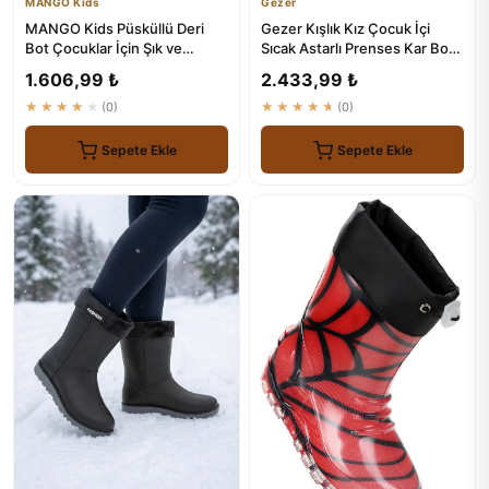
MANGO Kids
Gezer
MANGO Kids Püsküllü Deri
Gezer Kışlık Kız Çocuk İçi
Bot Çocuklar İçin Şık ve
Sıcak Astarlı Prenses Kar Bot
Konforlu Ayakkabı
Çizme
1.606,99 ₺
2.433,99 ₺
★★★★★
(0)
★★★★★
(0)
Sepete Ekle
Sepete Ekle