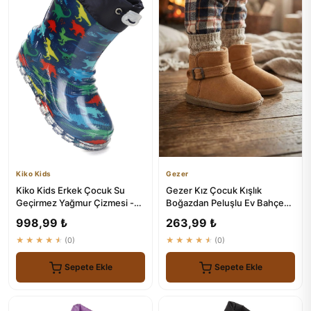
Kiko Kids
Gezer
Kiko Kids Erkek Çocuk Su
Gezer Kız Çocuk Kışlık
Geçirmez Yağmur Çizmesi -
Boğazdan Peluşlu Ev Bahçe
Savana
Ayakkabısı
998,99 ₺
263,99 ₺
★★★★★
(0)
★★★★★
(0)
Sepete Ekle
Sepete Ekle