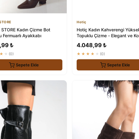
STORE
Hotiç
STORE Kadın Çizme Bot
Hotiç Kadın Kahverengi Yükse
u Fermuarlı Ayakkabı
Topuklu Çizme - Elegant ve Ko
Ayakkabı
,99 ₺
4.048,99 ₺
★★
(0)
★★★★★
(0)
Sepete Ekle
Sepete Ekle