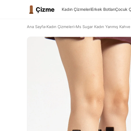
Çizme
Kadın Çizmeleri
Erkek Botları
Çocuk Ç
Ana Sayfa
›
Kadın Çizmeleri
›
Ms Sugar Kadın Yanmış Kahve D