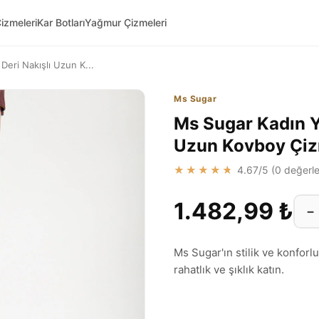
izmeleri
Kar Botları
Yağmur Çizmeleri
eri Nakışlı Uzun K...
Ms Sugar
Ms Sugar Kadın Y
Uzun Kovboy Çi
★★★★★
4.67
/5 (
0
değerle
1.482,99 ₺
−
Ms Sugar'ın stilik ve konforlu
rahatlık ve şıklık katın.