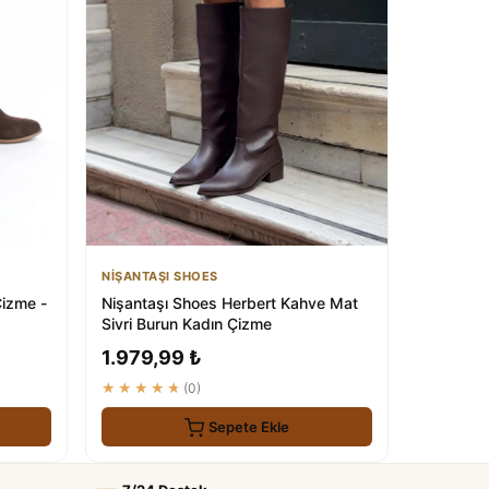
NİŞANTAŞI SHOES
Çizme -
Nişantaşı Shoes Herbert Kahve Mat
Sivri Burun Kadın Çizme
1.979,99 ₺
★★★★★
(0)
Sepete Ekle