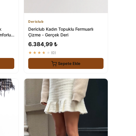
Dericlub
k
Dericlub Kadın Topuklu Fermuarlı
nforlu
Çizme - Gerçek Deri
6.384,99 ₺
★★★★★
(0)
Sepete Ekle