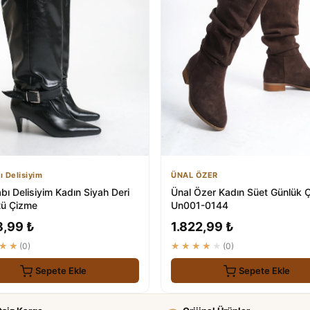
ı Delisiyim
ÜNAL ÖZER
ı Delisiyim Kadın Siyah Deri
Ünal Özer Kadın Süet Günlük 
tü Çizme
Un001-0144
8,99 ₺
1.822,99 ₺
★★
(0)
★★★★★
(0)
Sepete Ekle
Sepete Ekle