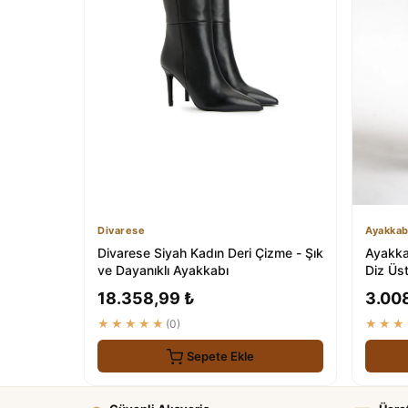
Divarese
Ayakkab
Divarese Siyah Kadın Deri Çizme - Şık
Ayakkab
ve Dayanıklı Ayakkabı
Diz Üs
18.358,99 ₺
3.00
★★★★★
(0)
★★★
Sepete Ekle