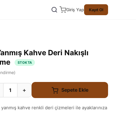
Giriş Yap
Kayıt Ol
anmış Kahve Deri Nakışlı
zme
STOKTA
ndirme)
+
Sepete Ekle
 yanmış kahve renkli deri çizmeleri ile ayaklarınıza