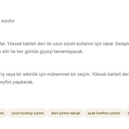
l konfor
Yüksek kaliteli deri ile uzun süreli kullanım için ideal. Detaylı na
tili ile her günlük giysiyi tamamlayacak.
riş veya bir etkinlik için mükemmel bir seçim. Yüksek kaliteli deri
keyfini yaşatacak.
zme
uzun kovboy çizme
deri çizme nakışlı
ayak konforu çizme