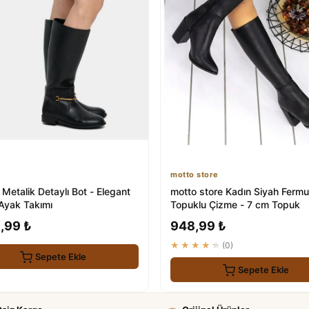
motto store
 Metalik Detaylı Bot - Elegant
motto store Kadın Siyah Fermua
 Ayak Takımı
Topuklu Çizme - 7 cm Topuk
,99 ₺
948,99 ₺
★★★★★
(0)
Sepete Ekle
Sepete Ekle