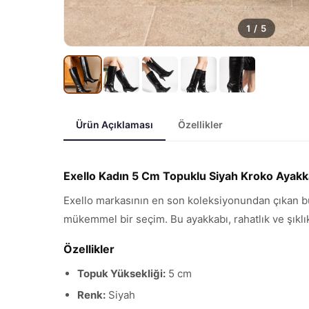
1
/
5
Ürün Açıklaması
Özellikler
Exello Kadın 5 Cm Topuklu Siyah Kroko Ayakk
Exello markasının en son koleksiyonundan çıkan bu 
mükemmel bir seçim. Bu ayakkabı, rahatlık ve şıklık
Özellikler
Topuk Yüksekliği:
5 cm
Renk:
Siyah