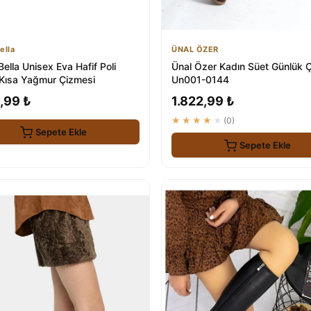
ella
ÜNAL ÖZER
Bella Unisex Eva Hafif Poli
Ünal Özer Kadın Süet Günlük 
Kısa Yağmur Çizmesi
Un001-0144
,99 ₺
1.822,99 ₺
★★★★★
(0)
Sepete Ekle
Sepete Ekle