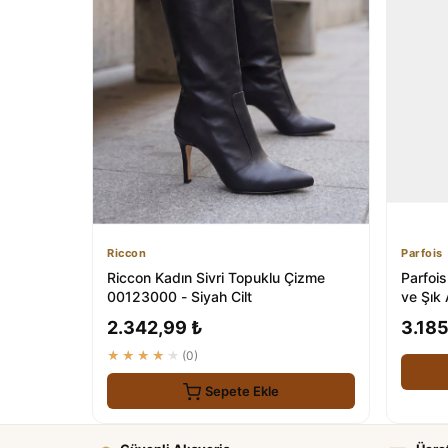
Riccon
Parfois
Riccon Kadın Sivri Topuklu Çizme
Parfois
00123000 - Siyah Cilt
ve Şık
2.342,99 ₺
3.185
★★★★★
(0)
Sepete Ekle