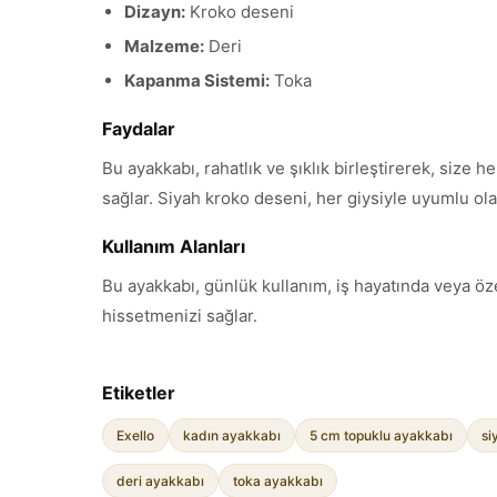
Dizayn:
Kroko deseni
Malzeme:
Deri
Kapanma Sistemi:
Toka
Faydalar
Bu ayakkabı, rahatlık ve şıklık birleştirerek, size
sağlar. Siyah kroko deseni, her giysiyle uyumlu ola
Kullanım Alanları
Bu ayakkabı, günlük kullanım, iş hayatında veya özel
hissetmenizi sağlar.
Etiketler
Exello
kadın ayakkabı
5 cm topuklu ayakkabı
si
deri ayakkabı
toka ayakkabı