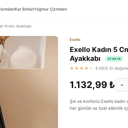
izmeleri
Kar Botları
Yağmur Çizmeleri
ah Kroko Ayakkabı
Exello
Exello Kadın 5 C
Ayakkabı
STOKTA
★★★★★
4.09
/5 (
0
değerle
1.132,99 ₺
−
Şık ve konforlu Exello kadın 
her günlük ve özel etkinlik 