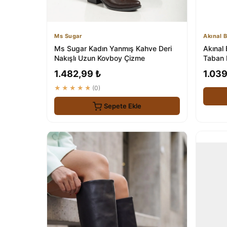
Ms Sugar
Akınal B
Ms Sugar Kadın Yanmış Kahve Deri
Akınal 
Nakışlı Uzun Kovboy Çizme
Taban 
1.482,99 ₺
1.039
★★★★★
(0)
Sepete Ekle