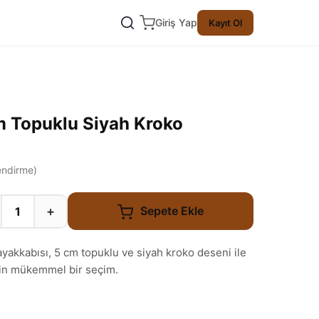
Giriş Yap
Kayıt Ol
m Topuklu Siyah Kroko
ndirme)
+
Sepete Ekle
ayakkabısı, 5 cm topuklu ve siyah kroko deseni ile
için mükemmel bir seçim.