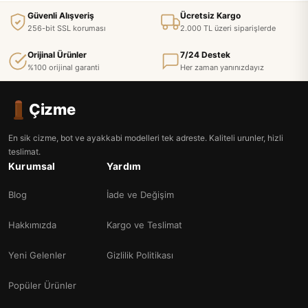
Güvenli Alışveriş
Ücretsiz Kargo
256-bit SSL koruması
2.000 TL üzeri siparişlerde
Orijinal Ürünler
7/24 Destek
%100 orijinal garanti
Her zaman yanınızdayız
Çizme
En sik cizme, bot ve ayakkabi modelleri tek adreste. Kaliteli urunler, hizli
teslimat.
Kurumsal
Yardım
Blog
İade ve Değişim
Hakkımızda
Kargo ve Teslimat
Yeni Gelenler
Gizlilik Politikası
Popüler Ürünler