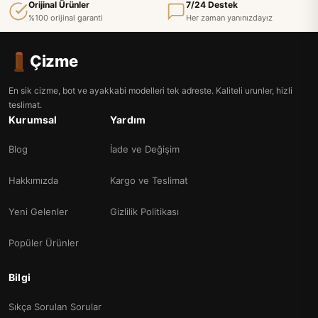
Orijinal Ürünler
7/24 Destek
%100 orijinal garanti
Her zaman yanınızdayız
Çizme
En sik cizme, bot ve ayakkabi modelleri tek adreste. Kaliteli urunler, hizli
teslimat.
Kurumsal
Yardım
Blog
İade ve Değişim
Hakkımızda
Kargo ve Teslimat
Yeni Gelenler
Gizlilik Politikası
Popüler Ürünler
Bilgi
Sıkça Sorulan Sorular