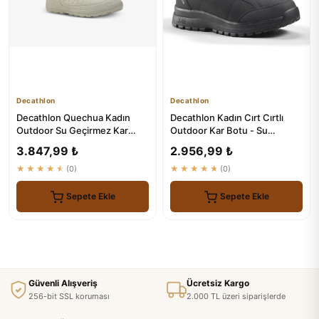
Decathlon
Decathlon
Decathlon Quechua Kadın
Decathlon Kadın Cırt Cırtlı
Outdoor Su Geçirmez Kar
Outdoor Kar Botu - Su
Botu - NH500 High
Geçirmez - Siyah
3.847,99 ₺
2.956,99 ₺
★★★★★
(0)
★★★★★
(0)
Sepete Ekle
Sepete Ekle
Güvenli Alışveriş
Ücretsiz Kargo
256-bit SSL koruması
2.000 TL üzeri siparişlerde