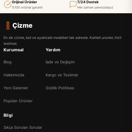
Orijinal Ürünler
7/24 Destek
%100 orijinal garanti
Her zaman yanınızdayız
Çizme
En sik cizme, bot ve ayakkabi modelleri tek adreste. Kaliteli urunler, hizli
teslimat.
Kurumsal
Yardım
Blog
İade ve Değişim
Hakkımızda
Kargo ve Teslimat
Yeni Gelenler
Gizlilik Politikası
Popüler Ürünler
Bilgi
Sıkça Sorulan Sorular