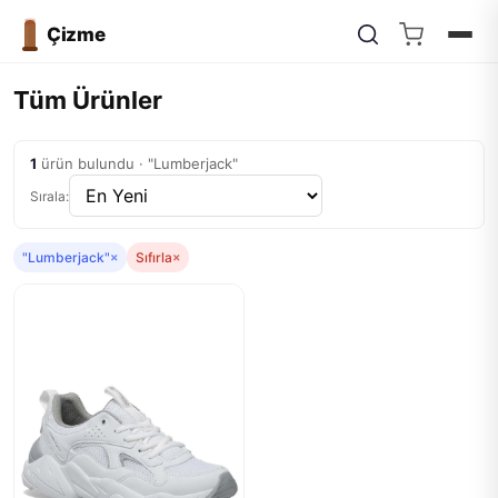
Çizme
Tüm Ürünler
1
ürün bulundu · "Lumberjack"
Sırala:
"Lumberjack"
×
Sıfırla
×