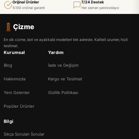
Orijinal Ürünler
7/24 Destek
%100 orijinal garanti
Her zaman yanınızdayız
Çizme
En sik cizme, bot ve ayakkabi modelleri tek adreste. Kaliteli urunler, hizli
teslimat.
Kurumsal
Yardım
Blog
İade ve Değişim
Hakkımızda
Kargo ve Teslimat
Yeni Gelenler
Gizlilik Politikası
Popüler Ürünler
Bilgi
Sıkça Sorulan Sorular