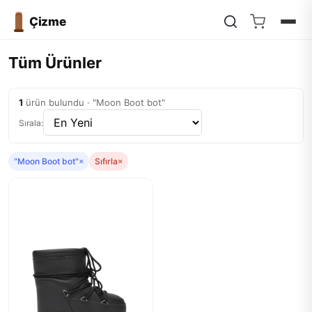
Çizme
Tüm Ürünler
1
ürün bulundu · "Moon Boot bot"
Sırala:
"Moon Boot bot"
×
Sıfırla
×