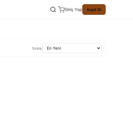
Giriş Yap
Kayıt Ol
Sırala: