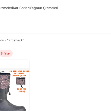
izmeleri
Kar Botları
Yağmur Çizmeleri
du · "Prosheck"
Sıfırla
×