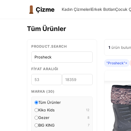
Çizme
Kadın Çizmeleri
Erkek Botları
Çocuk Ç
Tüm Ürünler
PRODUCT.SEARCH
1
ürün bulun
"Prosheck"
×
FIYAT ARALIĞI
MARKA (30)
Tüm Ürünler
Kiko Kids
12
Gezer
8
BIG KING
7