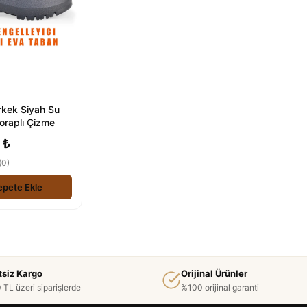
rkek Siyah Su
oraplı Çizme
 ₺
(0)
epete Ekle
tsiz Kargo
Orijinal Ürünler
 TL üzeri siparişlerde
%100 orijinal garanti