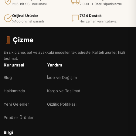
256-bit SSL koruması
2.000 TL üzeri siparişlerde
Orijinal Ürünler
7/24 Destek
%100 orijinal garanti
Her zaman yanınızdayız
Çizme
En sik cizme, bot ve ayakkabi modelleri tek adreste. Kaliteli urunler, hizli
teslimat.
Kurumsal
Yardım
Blog
İade ve Değişim
Hakkımızda
Kargo ve Teslimat
Yeni Gelenler
Gizlilik Politikası
Popüler Ürünler
Bilgi