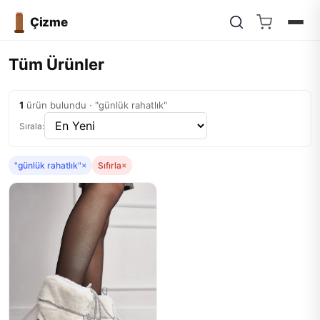
Çizme
Tüm Ürünler
1
ürün bulundu · "günlük rahatlık"
Sırala:
"günlük rahatlık"
×
Sıfırla
×