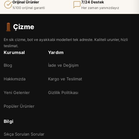
Orijinal Ürünler
7/24 Destek
%100 orijinal garanti
Her zaman yanınızdayız
Çizme
En sik cizme, bot ve ayakkabi modelleri tek adreste. Kaliteli urunler, hizli
teslimat.
Kurumsal
Yardım
Blog
İade ve Değişim
Hakkımızda
Kargo ve Teslimat
Yeni Gelenler
Gizlilik Politikası
Popüler Ürünler
Bilgi
Sıkça Sorulan Sorular