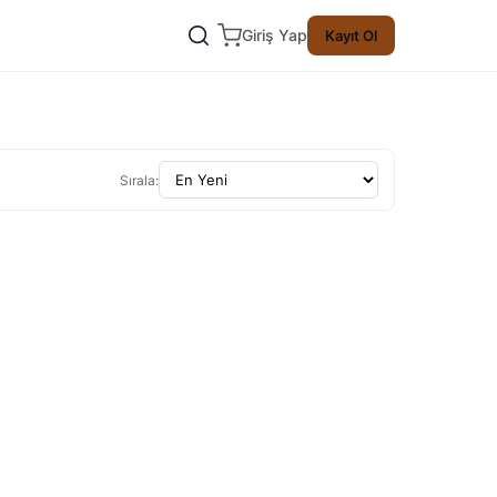
Giriş Yap
Kayıt Ol
Sırala: