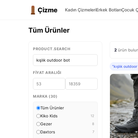
Çizme
Kadın Çizmeleri
Erkek Botları
Çocuk Ç
Tüm Ürünler
PRODUCT.SEARCH
2
ürün bulund
"kışlık outdoor
FIYAT ARALIĞI
MARKA (30)
Tüm Ürünler
Kiko Kids
12
Gezer
8
Daxtors
7