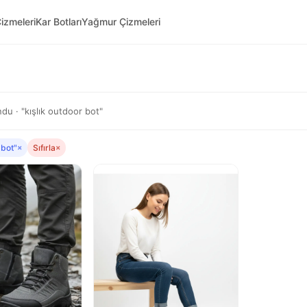
izmeleri
Kar Botları
Yağmur Çizmeleri
u · "kışlık outdoor bot"
 bot"
×
Sıfırla
×