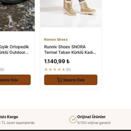
Runnix Shoes
ışlık Ortopedik
Runnix Shoes SNORA
ürklü Outdoor
Termal Taban Kürklü Kadın
Kar Botu - Su Geçirmez
1.140,99 ₺
Kışlık Ou...
(0)
★★★★★
(0)
epete Ekle
Sepete Ekle
tsiz Kargo
Orijinal Ürünler
 TL üzeri siparişlerde
%100 orijinal garanti