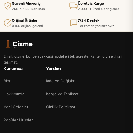
Güvenli Alışveriş
Ücretsiz Kargo
256-bit SSL koruması
2.000 TL üzeri siparişlerde
Orijinal Ürünler
7/24 Destek
%100 orijinal garanti
Her zaman yanınızdayız
Çizme
En sik cizme, bot ve ayakkabi modelleri tek adreste. Kaliteli urunler, hizli
teslimat.
Kurumsal
Yardım
Blog
İade ve Değişim
Hakkımızda
Kargo ve Teslimat
Yeni Gelenler
Gizlilik Politikası
Popüler Ürünler