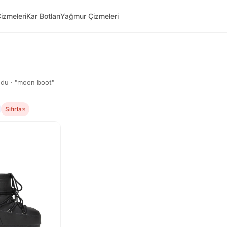
izmeleri
Kar Botları
Yağmur Çizmeleri
du · "moon boot"
Sıfırla
×