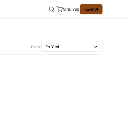
Giriş Yap
Kayıt Ol
Sırala: