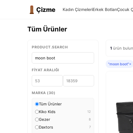
Çizme
Kadın Çizmeleri
Erkek Botları
Çocuk Ç
Tüm Ürünler
PRODUCT.SEARCH
1
ürün bulun
"moon boot"
×
FIYAT ARALIĞI
MARKA (30)
Tüm Ürünler
Kiko Kids
12
Gezer
8
Daxtors
7