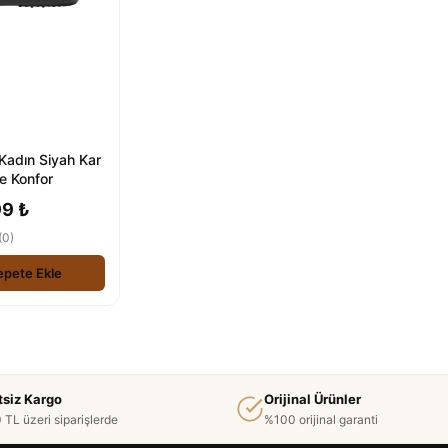
Kadın Siyah Kar
ve Konfor
99 ₺
(0)
epete Ekle
tsiz Kargo
Orijinal Ürünler
 TL üzeri siparişlerde
%100 orijinal garanti