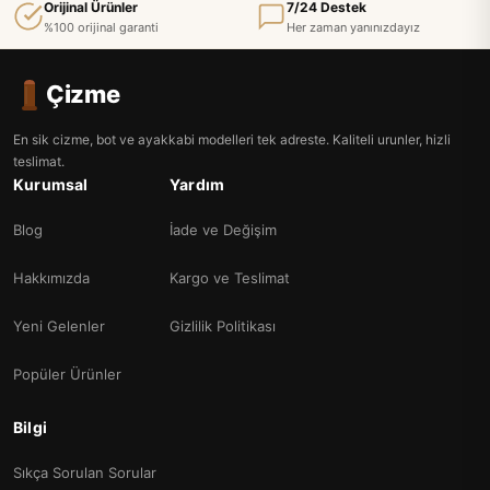
Orijinal Ürünler
7/24 Destek
%100 orijinal garanti
Her zaman yanınızdayız
Çizme
En sik cizme, bot ve ayakkabi modelleri tek adreste. Kaliteli urunler, hizli
teslimat.
Kurumsal
Yardım
Blog
İade ve Değişim
Hakkımızda
Kargo ve Teslimat
Yeni Gelenler
Gizlilik Politikası
Popüler Ürünler
Bilgi
Sıkça Sorulan Sorular