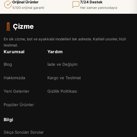
Orijinal Ürünler
7/24 Destek
%100 orijinal garanti
Her zaman yanınızdayız
Çizme
En sik cizme, bot ve ayakkabi modelleri tek adreste. Kaliteli urunler, hizli
teslimat.
Kurumsal
Yardım
Blog
İade ve Değişim
Hakkımızda
Kargo ve Teslimat
Yeni Gelenler
Gizlilik Politikası
Popüler Ürünler
Bilgi
Sıkça Sorulan Sorular