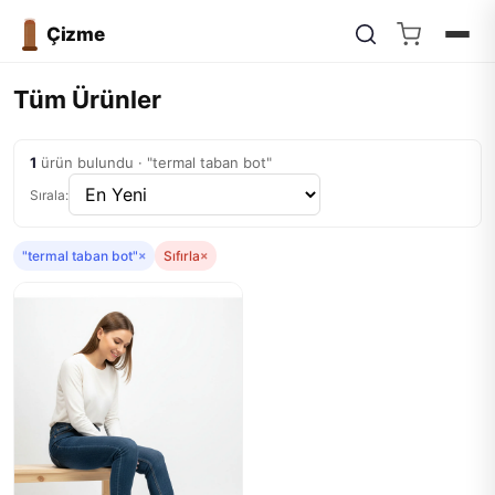
Çizme
Tüm Ürünler
1
ürün bulundu · "termal taban bot"
Sırala:
"termal taban bot"
×
Sıfırla
×