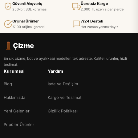
Güvenli Alışveriş
Ücretsiz Kargo
256-bit SSL koruması
2.000 TL üzeri siparişlerde
Orijinal Ürünler
7/24 Destek
%100 orijinal garanti
Her zaman yanınızdayız
Çizme
En sik cizme, bot ve ayakkabi modelleri tek adreste. Kaliteli urunler, hizli
teslimat.
Kurumsal
Yardım
Blog
İade ve Değişim
Hakkımızda
Kargo ve Teslimat
Yeni Gelenler
Gizlilik Politikası
Popüler Ürünler