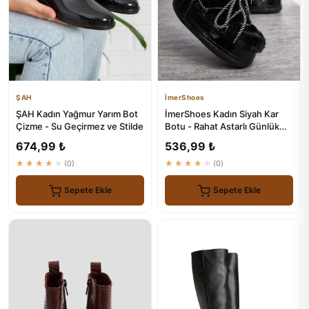
ŞAH
İmerShoes
ŞAH Kadın Yağmur Yarım Bot
İmerShoes Kadın Siyah Kar
Çizme - Su Geçirmez ve Stilde
Botu - Rahat Astarlı Günlük
Ayakkabı
674,99 ₺
536,99 ₺
★★★★★
(0)
★★★★★
(0)
Sepete Ekle
Sepete Ekle