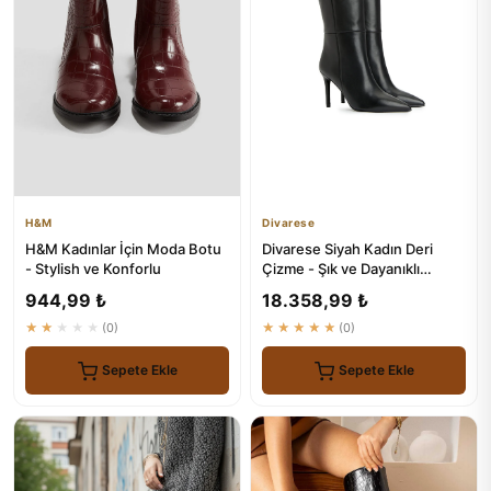
H&M
Divarese
H&M Kadınlar İçin Moda Botu
Divarese Siyah Kadın Deri
- Stylish ve Konforlu
Çizme - Şık ve Dayanıklı
Ayakkabı
944,99 ₺
18.358,99 ₺
★★★★★
(0)
★★★★★
(0)
Sepete Ekle
Sepete Ekle