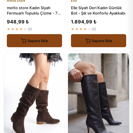
motto store
Elle
motto store Kadın Siyah
Elle Siyah Deri Kadın Günlük
Fermuarlı Topuklu Çizme - 7
Bot - Şık ve Konforlu Ayakkabı
cm Topuk
948,99 ₺
1.894,99 ₺
★★★★★
(0)
★★★★★
(0)
Sepete Ekle
Sepete Ekle