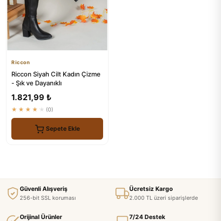
Riccon
Riccon Siyah Cilt Kadın Çizme
- Şık ve Dayanıklı
1.821,99 ₺
★★★★★
(0)
Sepete Ekle
Güvenli Alışveriş
Ücretsiz Kargo
256-bit SSL koruması
2.000 TL üzeri siparişlerde
Orijinal Ürünler
7/24 Destek