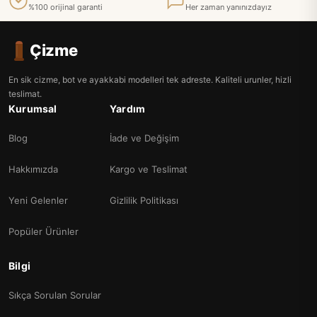
%100 orijinal garanti
Her zaman yanınızdayız
Çizme
En sik cizme, bot ve ayakkabi modelleri tek adreste. Kaliteli urunler, hizli
teslimat.
Kurumsal
Yardım
Blog
İade ve Değişim
Hakkımızda
Kargo ve Teslimat
Yeni Gelenler
Gizlilik Politikası
Popüler Ürünler
Bilgi
Sıkça Sorulan Sorular