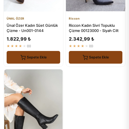
ÜNAL ÖZER
Riccon
Ünal Özer Kadın Süet Günlük
Riccon Kadın Sivri Topuklu
Çizme - Un001-0144
Çizme 00123000 - Siyah Cilt
1.822,99 ₺
2.342,99 ₺
★★★★★
(0)
★★★★★
(0)
Sepete Ekle
Sepete Ekle