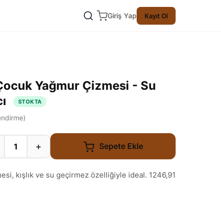
Giriş Yap
Kayıt Ol
 Çocuk Yağmur Çizmesi - Su
cı
STOKTA
ndirme)
+
Sepete Ekle
i, kışlık ve su geçirmez özelliğiyle ideal. 1246,91