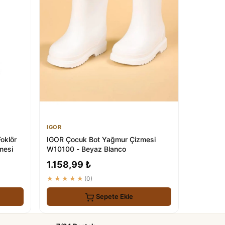
IGOR
oklör
IGOR Çocuk Bot Yağmur Çizmesi
mesi
W10100 - Beyaz Blanco
1.158,99 ₺
★★★★★
(0)
Sepete Ekle