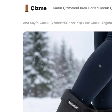
Çizme
Kadın Çizmeleri
Erkek Botları
Çocuk Ç
Ana Sayfa
›
Çocuk Çizmeleri
›
Gezer Kışlık Kız Çocuk Yağmur