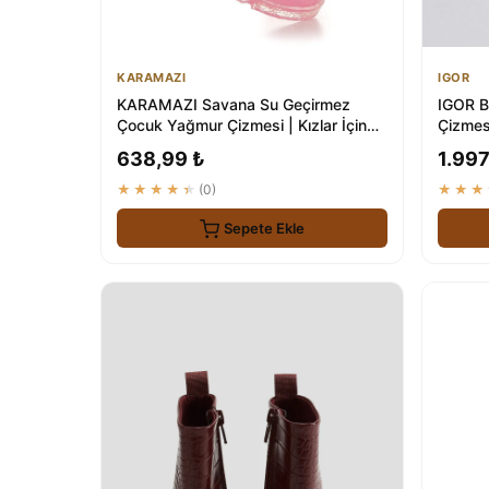
KARAMAZI
IGOR
KARAMAZI Savana Su Geçirmez
IGOR B
Çocuk Yağmur Çizmesi | Kızlar İçin
Çizmes
Ideal
638,99 ₺
1.997
★★★★★
(0)
★★★
Sepete Ekle