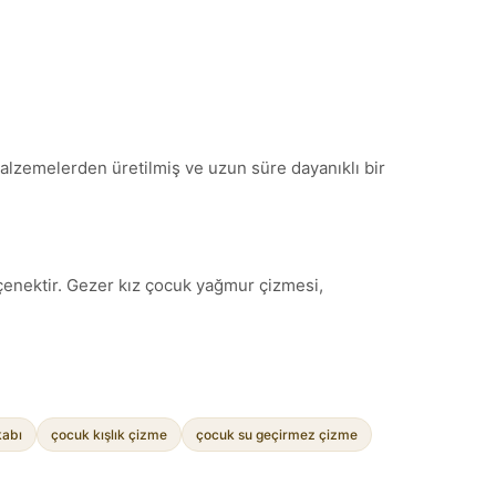
alzemelerden üretilmiş ve uzun süre dayanıklı bir
çenektir. Gezer kız çocuk yağmur çizmesi,
abı
çocuk kışlık çizme
çocuk su geçirmez çizme