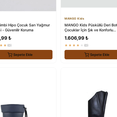
MANGO Kids
imbi Hipo Çocuk Sarı Yağmur
MANGO Kids Püsküllü Deri Bo
i - Güvenilir Koruma
Çocuklar İçin Şık ve Konforlu
Ayakkabı
,99 ₺
1.606,99 ₺
★★
(0)
★★★★★
(0)
Sepete Ekle
Sepete Ekle