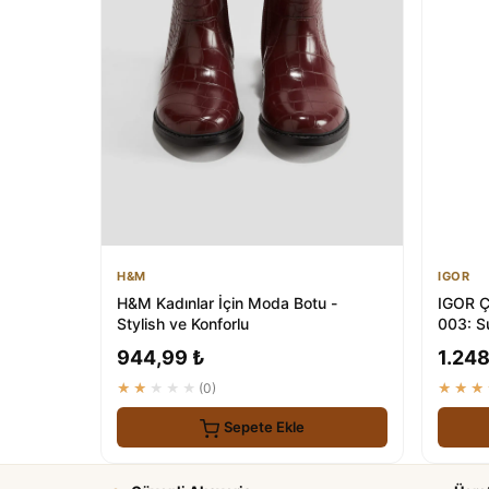
H&M
IGOR
H&M Kadınlar İçin Moda Botu -
IGOR Ç
Stylish ve Konforlu
003: S
Ayakka
944,99 ₺
1.248
★★★★★
(0)
★★★
Sepete Ekle