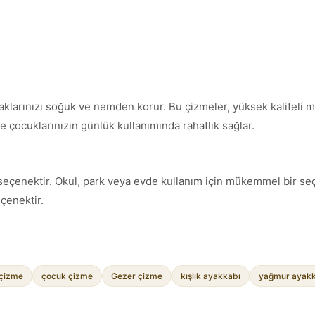
klarınızı soğuk ve nemden korur. Bu çizmeler, yüksek kaliteli m
le çocuklarınızın günlük kullanımında rahatlık sağlar.
 seçenektir. Okul, park veya evde kullanım için mükemmel bir se
eçenektir.
 çizme
çocuk çizme
Gezer çizme
kışlık ayakkabı
yağmur ayakk