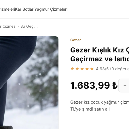
izmeleri
Kar Botları
Yağmur Çizmeleri
 Çizmesi - Su Geçi...
Gezer
Gezer Kışlık Kız
Geçirmez ve Isıtı
★★★★★
4.63
/5 (
0
değerle
1.683,99 ₺
−
Gezer kız çocuk yağmur çizmes
TL'ye şimdi satın al!