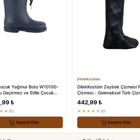
DilekKostüm
ocuk Yağmur Botu W10100-
DilekKostüm Zeybek Çizmesi F
u Geçirmez ve Stille Çocuk
Çizmesi - Geleneksel Türk Çiz
bısı
,99 ₺
442,99 ₺
★★
(0)
★★★★★
(0)
Sepete Ekle
Sepete Ekle