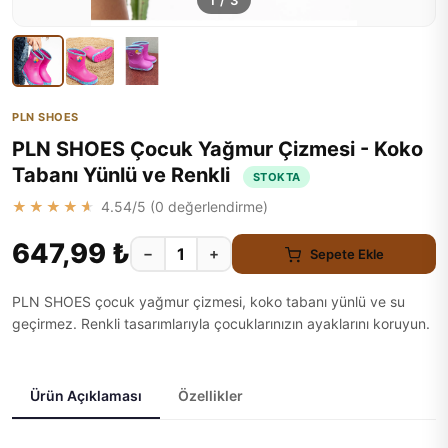
1
/
3
PLN SHOES
PLN SHOES Çocuk Yağmur Çizmesi - Koko
Tabanı Yünlü ve Renkli
STOKTA
★★★★★
4.54
/5 (
0
değerlendirme)
647,99 ₺
−
+
Sepete Ekle
PLN SHOES çocuk yağmur çizmesi, koko tabanı yünlü ve su
geçirmez. Renkli tasarımlarıyla çocuklarınızın ayaklarını koruyun.
Ürün Açıklaması
Özellikler