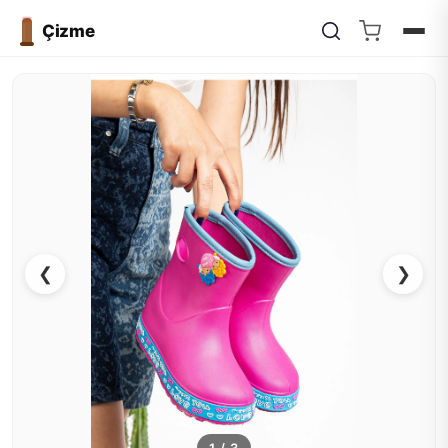
Çizme
❮
❯