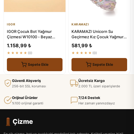
IGOR
KARAMAZI
IGOR Çocuk Bot Yağmur
KARAMAZI Unicorn Su
Çizmesi W10100 - Beyaz
Geçirmez Kız Çocuk Yağmur
Blanco
Çizmesi
1.158,99 ₺
581,99 ₺
★★★★★
(0)
★★★★★
(0)
Sepete Ekle
Sepete Ekle
Güvenli Alışveriş
Ücretsiz Kargo
256-bit SSL koruması
2.000 TL üzeri siparişlerde
Orijinal Ürünler
7/24 Destek
%100 orijinal garanti
Her zaman yanınızdayız
Çizme
En sik cizme, bot ve ayakkabi modelleri tek adreste. Kaliteli urunler, hizli