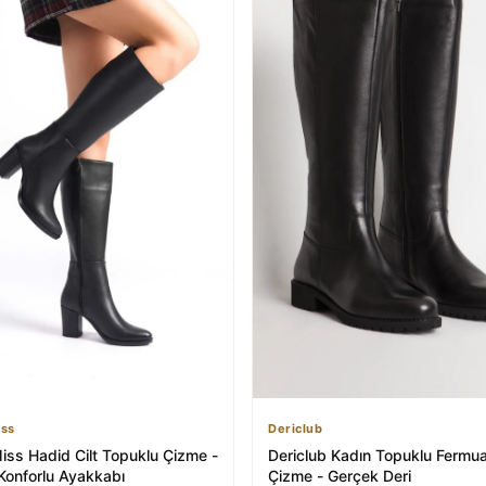
iss
Dericlub
iss Hadid Cilt Topuklu Çizme -
Dericlub Kadın Topuklu Fermuar
 Konforlu Ayakkabı
Çizme - Gerçek Deri