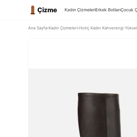
Çizme
Kadın Çizmeleri
Erkek Botları
Çocuk Ç
Ana Sayfa
›
Kadın Çizmeleri
›
Hotiç Kadın Kahverengi Yüksek