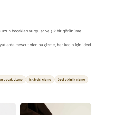
ile uzun bacakları vurgular ve şık bir görünüme
oyutlarda mevcut olan bu çizme, her kadın için ideal
un bacak çizme
iş giysisi çizme
özel etkinlik çizme