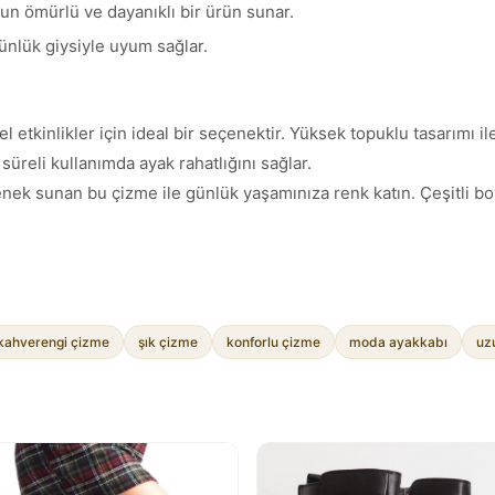
uzun ömürlü ve dayanıklı bir ürün sunar.
ünlük giysiyle uyum sağlar.
zel etkinlikler için ideal bir seçenektir. Yüksek topuklu tasarımı 
süreli kullanımda ayak rahatlığını sağlar.
çenek sunan bu çizme ile günlük yaşamınıza renk katın. Çeşitli b
kahverengi çizme
şık çizme
konforlu çizme
moda ayakkabı
uz