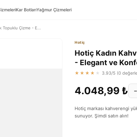
izmeleri
Kar Botları
Yağmur Çizmeleri
 Topuklu Çizme - E...
Hotiç
Hotiç Kadın Kah
- Elegant ve Kon
★★★★★
3.93
/5 (
0
değerle
4.048,99 ₺
Hotiç markası kahverengi yük
sunuyor. Şimdi satın alın!