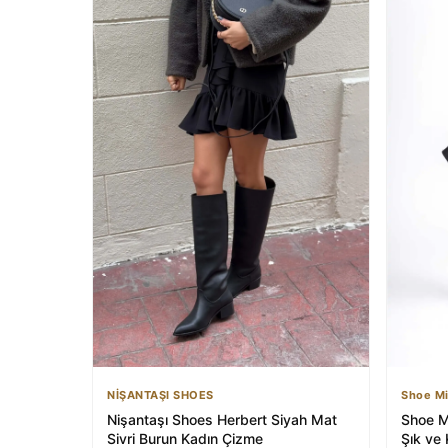
NİŞANTAŞI SHOES
Shoe M
Nişantaşı Shoes Herbert Siyah Mat
Shoe M
Sivri Burun Kadın Çizme
Şık ve