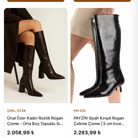
ÜNAL ÖZER
PAYZİN
Ünal Özer Kadın Rustik Rügan
PAYZİN Siyah Kırışık Rugan
Çizme - Orta Boy Topuklu Sıvrı
Çekme Çizme | 5 cm İnce
Burun
Ökçeli Yeni Sezon
2.058,99 ₺
2.293,99 ₺