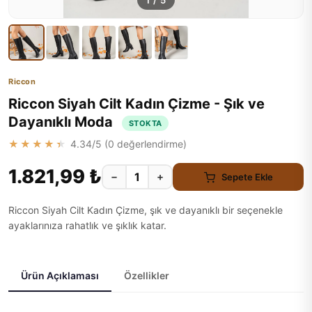
1
/
5
Riccon
Riccon Siyah Cilt Kadın Çizme - Şık ve
Dayanıklı Moda
STOKTA
★★★★★
4.34
/5 (
0
değerlendirme)
1.821,99 ₺
−
+
Sepete Ekle
Riccon Siyah Cilt Kadın Çizme, şık ve dayanıklı bir seçenekle
ayaklarınıza rahatlık ve şıklık katar.
Ürün Açıklaması
Özellikler