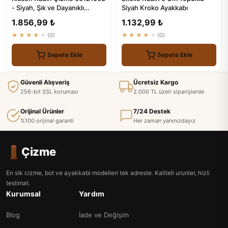
- Siyah, Şık ve Dayanıklı
Siyah Kroko Ayakkabı
Ayakkabı
1.856,99 ₺
1.132,99 ₺
★★★★★
(0)
★★★★★
(0)
Sepete Ekle
Sepete Ekle
Güvenli Alışveriş
Ücretsiz Kargo
256-bit SSL koruması
2.000 TL üzeri siparişlerde
Orijinal Ürünler
7/24 Destek
%100 orijinal garanti
Her zaman yanınızdayız
Çizme
En sik cizme, bot ve ayakkabi modelleri tek adreste. Kaliteli urunler, hizli
teslimat.
Kurumsal
Yardım
Blog
İade ve Değişim