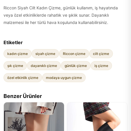
Riccon Siyah Cilt Kadın Çizme, günlük kullanım, iş hayatında
veya özel etkinliklerde rahatlık ve şıklık sunar. Dayanıklı
malzemesi ile her türlü hava koşulunda kullanabilirsiniz.
Etiketler
kadın çizme
siyah çizme
Riccon çizme
cilt çizme
şık çizme
dayanıklı çizme
günlük çizme
iş çizme
özel etkinlik çizme
modaya uygun çizme
Benzer Ürünler