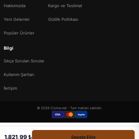
Hakkımızda
Kargo ve Teslimat
Yeni Gelenler
Gizlilik Politikası
Popüler Ürünler
Bilgi
Sıkça Sorulan Sorular
Kullanım Şartları
İletişim
© 2026 Cizme.net - Tum haklari saklidir.
VISA
PayPal
1.821,99 ₺
Sepete Ekle