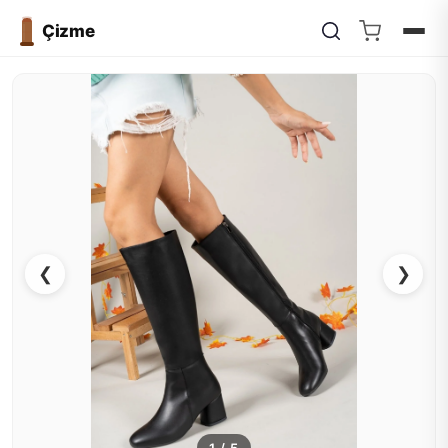
Çizme
❮
❯