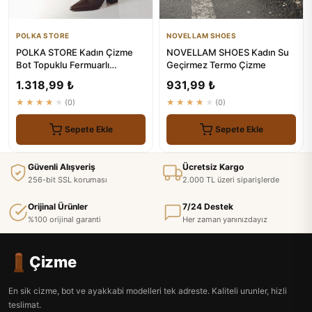
POLKA STORE
NOVELLAM SHOES
POLKA STORE Kadın Çizme
NOVELLAM SHOES Kadın Su
Bot Topuklu Fermuarlı
Geçirmez Termo Çizme
Ayakkabı
1.318,99 ₺
931,99 ₺
★★★★★
(0)
★★★★★
(0)
Sepete Ekle
Sepete Ekle
Güvenli Alışveriş
Ücretsiz Kargo
256-bit SSL koruması
2.000 TL üzeri siparişlerde
Orijinal Ürünler
7/24 Destek
%100 orijinal garanti
Her zaman yanınızdayız
Çizme
En sik cizme, bot ve ayakkabi modelleri tek adreste. Kaliteli urunler, hizli
teslimat.