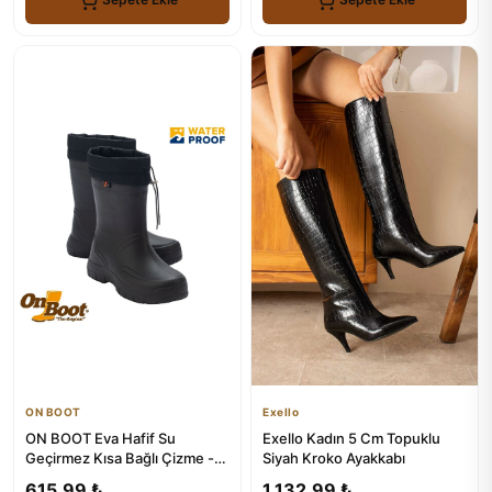
ON BOOT
Exello
ON BOOT Eva Hafif Su
Exello Kadın 5 Cm Topuklu
Geçirmez Kısa Bağlı Çizme -
Siyah Kroko Ayakkabı
2006
615,99 ₺
1.132,99 ₺