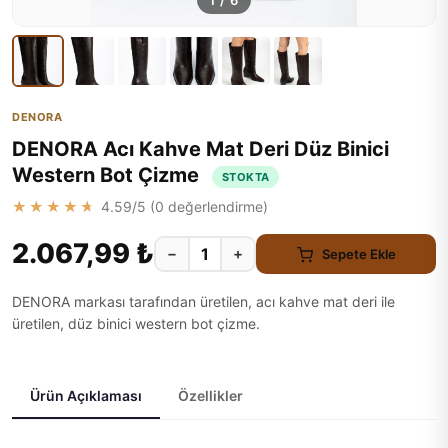
1
/
6
DENORA
DENORA Acı Kahve Mat Deri Düz Binici
Western Bot Çizme
STOKTA
★★★★★
4.59
/5 (
0
değerlendirme)
2.067,99 ₺
−
+
Sepete Ekle
DENORA markası tarafından üretilen, acı kahve mat deri ile
üretilen, düz binici western bot çizme.
Ürün Açıklaması
Özellikler