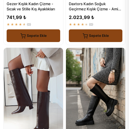
Gezer Kışlık Kadın Çizme -
Daxtors Kadın Soğuk
Sıcak ve Stille Kış Ayaklıkları
Geçirmez Kışlık Çizme - Amira
Modelleri
741,99 ₺
2.023,99 ₺
★★★★★
(0)
★★★★★
(0)
Sepete Ekle
Sepete Ekle