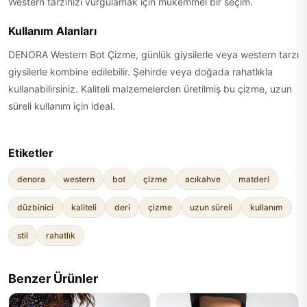
Western tarzınızı vurgulamak için mükemmel bir seçim.
Kullanım Alanları
DENORA Western Bot Çizme, günlük giysilerle veya western tarzı
giysilerle kombine edilebilir. Şehirde veya doğada rahatlıkla
kullanabilirsiniz. Kaliteli malzemelerden üretilmiş bu çizme, uzun
süreli kullanım için ideal.
Etiketler
denora
western
bot
çizme
acıkahve
matderi
düzbinici
kaliteli
deri
çizme
uzun süreli
kullanım
stil
rahatlık
Benzer Ürünler