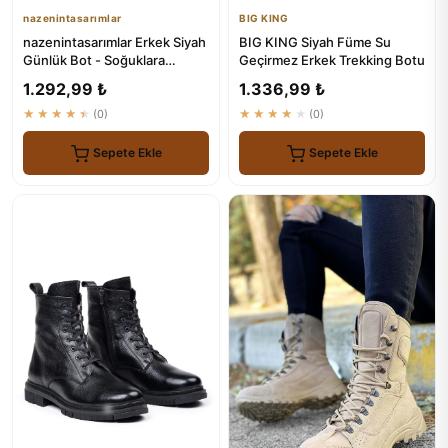
nazenintasarımlar
BIG KING
nazenintasarımlar Erkek Siyah
BIG KING Siyah Füme Su
Günlük Bot - Soğuklara
Geçirmez Erkek Trekking Botu
Dayanıklı ve Kaymaz Tabanlı
1.292,99 ₺
1.336,99 ₺
★★★★★
(0)
★★★★★
(0)
Sepete Ekle
Sepete Ekle