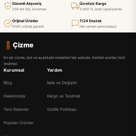
Güvenli Alışveriş
Ücretsiz Kargo
256-bit SSL koruması
2.000 TL üzeri siparişlerde
Orijinal Ürünler
7/24 Destek
%100 orijinal garanti
Her zaman yanınızdayız
Çizme
En sik cizme, bot ve ayakkabi modelleri tek adreste. Kaliteli urunler, hizli
teslimat.
Kurumsal
Yardım
Blog
İade ve Değişim
Hakkımızda
Kargo ve Teslimat
Yeni Gelenler
Gizlilik Politikası
Popüler Ürünler