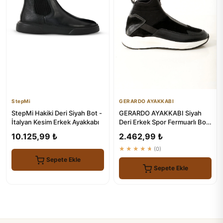
StepMi
GERARDO AYAKKABI
StepMi Hakiki Deri Siyah Bot -
GERARDO AYAKKABI Siyah
İtalyan Kesim Erkek Ayakkabı
Deri Erkek Spor Fermuarlı Bot
- Şık ve Konforlu
10.125,99 ₺
2.462,99 ₺
★★★★★
(0)
Sepete Ekle
Sepete Ekle