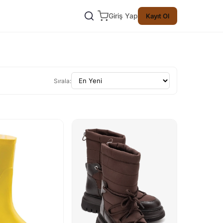
Giriş Yap
Kayıt Ol
Sırala: