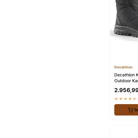
Hotiç
Sea&Blue
2
LDR
2
Parfois
2
Decathlon
2
Freemax
2
Endurstep
2
ÜNAL ÖZER
2
Capone Outfitters
2
Decathlon
Dericlub
1
Decathlon Ka
Outdoor Kar
Geçirmez - 
2.956,99
★★★★★
S