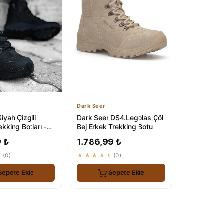
Dark Seer
iyah Çizgili
Dark Seer DS4.Legolas Çöl
kking Botları -
Bej Erkek Trekking Botu
9 ₺
1.786,99 ₺
★
(0)
★★★★★
(0)
Sepete Ekle
Sepete Ekle