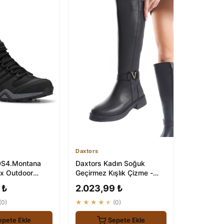
Daxtors
DS4.Montana
Daxtors Kadın Soğuk
ex Outdoor
Geçirmez Kışlık Çizme -
t
Amira Modelleri
 ₺
2.023,99 ₺
(0)
★★★★★
(0)
epete Ekle
Sepete Ekle