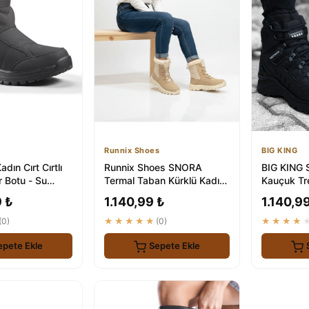
Runnix Shoes
BIG KING
dın Cırt Cırtlı
Runnix Shoes SNORA
BIG KING S
 Botu - Su
Termal Taban Kürklü Kadın
Kauçuk Tre
Siyah
Kar Botu - Su Geçirmez
Unisex
 ₺
1.140,99 ₺
1.140,9
Kışlık Ou...
(0)
★★★★★
(0)
★★★★
epete Ekle
Sepete Ekle