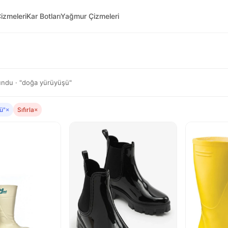
izmeleri
Kar Botları
Yağmur Çizmeleri
ndu · "doğa yürüyüşü"
ü"
×
Sıfırla
×