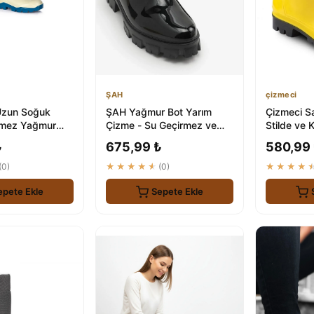
ŞAH
çizmeci
zun Soğuk
ŞAH Yağmur Bot Yarım
Çizmeci Sa
rmez Yağmur
Çizme - Su Geçirmez ve
Stilde ve 
01
Dayanıklı
Ayaklarını
₺
675,99 ₺
580,99
(0)
★★★★★
(0)
★★★★
epete Ekle
Sepete Ekle