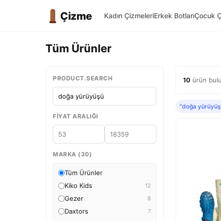
Çizme
Kadın Çizmeleri
Erkek Botları
Çocuk Ç
Tüm Ürünler
PRODUCT.SEARCH
10
ürün bulu
"doğa yürüyüş
FIYAT ARALIĞI
MARKA (30)
Tüm Ürünler
Kiko Kids
12
Gezer
8
Daxtors
7