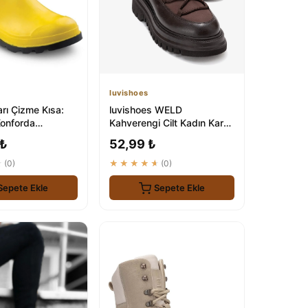
luvishoes
rı Çizme Kısa:
luvishoes WELD
Konforda
Kahverengi Cilt Kadın Kar
zı Koruyun
Botu - Şık ve Konforlu Kış
 ₺
52,99 ₺
Ayaklıkları
★
(0)
★★★★★
(0)
Sepete Ekle
Sepete Ekle