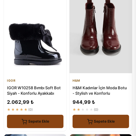
IGOR
H&M
IGOR W10258 Bımbı Soft Bot
H&M Kadınlar İçin Moda Botu
Siyah - Konforlu Ayakkabı
- Stylish ve Konforlu
2.062,99 ₺
944,99 ₺
★★★★★
(0)
★★★★★
(0)
Sepete Ekle
Sepete Ekle