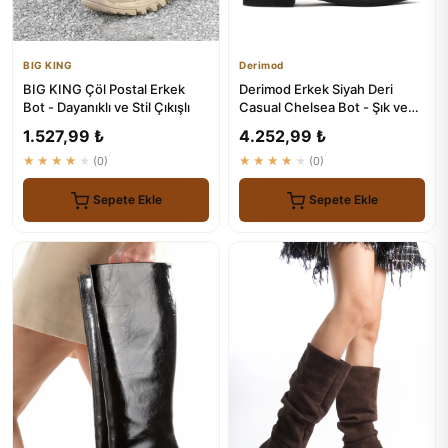
BIG KING
Derimod
BIG KING Çöl Postal Erkek
Derimod Erkek Siyah Deri
Bot - Dayanıklı ve Stil Çıkışlı
Casual Chelsea Bot - Şık ve
Konforlu Ayakkabı
1.527,99 ₺
4.252,99 ₺
★★★★★
(0)
★★★★★
(0)
Sepete Ekle
Sepete Ekle