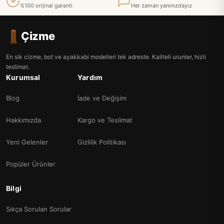
%100 orijinal garanti
Her zaman yanınızdayız
Çizme
En sik cizme, bot ve ayakkabi modelleri tek adreste. Kaliteli urunler, hizli
teslimat.
Kurumsal
Yardım
Blog
İade ve Değişim
Hakkımızda
Kargo ve Teslimat
Yeni Gelenler
Gizlilik Politikası
Popüler Ürünler
Bilgi
Sıkça Sorulan Sorular