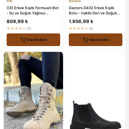
OXİ
Daxtors
OXİ Erkek Kışlık Fermuarlı Bot
Daxtors D402 Erkek Kışlık
- Su ve Soğuk Yağmur
Botu - Hakiki Deri ve Soğuk
Koruması
Geçirmez
809,99 ₺
1.956,99 ₺
★★★★★
(0)
★★★★★
(0)
Sepete Ekle
Sepete Ekle