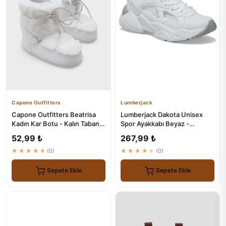
Capone Outfitters
Lumberjack
Capone Outfitters Beatrisa
Lumberjack Dakota Unisex
Kadın Kar Botu - Kalın Tabanlı
Spor Ayakkabı Beyaz -
ve Kürklü
Konforlu ve Dayanıklı
52,99 ₺
267,99 ₺
★★★★★
(0)
★★★★★
(0)
Sepete Ekle
Sepete Ekle