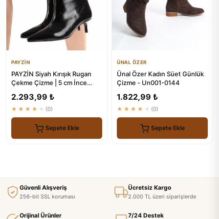
PAYZİN
ÜNAL ÖZER
PAYZİN Siyah Kırışık Rugan
Ünal Özer Kadın Süet Günlük
Çekme Çizme | 5 cm İnce
Çizme - Un001-0144
Ökçeli Yeni Sezon
2.293,99 ₺
1.822,99 ₺
★★★★★
(0)
★★★★★
(0)
Sepete Ekle
Sepete Ekle
Güvenli Alışveriş
Ücretsiz Kargo
256-bit SSL koruması
2.000 TL üzeri siparişlerde
Orijinal Ürünler
7/24 Destek