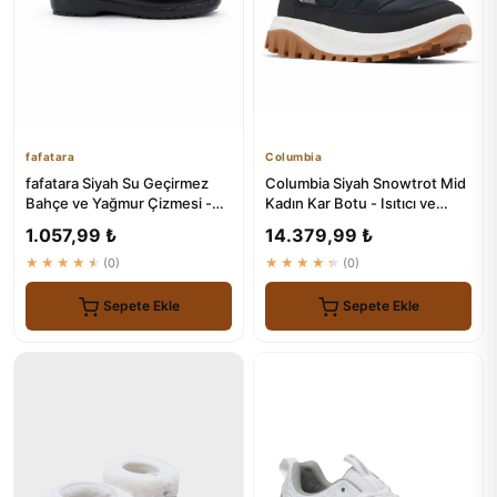
fafatara
Columbia
fafatara Siyah Su Geçirmez
Columbia Siyah Snowtrot Mid
Bahçe ve Yağmur Çizmesi -
Kadın Kar Botu - Isıtıcı ve
Günlük Kullanım Botu
Dayanıklı
1.057,99 ₺
14.379,99 ₺
★★★★★
(0)
★★★★★
(0)
Sepete Ekle
Sepete Ekle